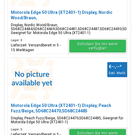
Motorola Edge 50 Ultra (XT2401-1) Display, Nordic
Wood/Braun,
5D68C24484;5D68C24469;5D68C24481;5D68C24487;5D68C24
Display, Nordic Wood/Braun,
5D68C24484;5D68C24469;5D68C24481;5D68C24487;5D68C24493;5D68C2
Geeignet für: Motorola Edge 50 Ultra (XT2401-1)
Lager: 0
Schicken Sie mir wenn
Lieferzeit: Versandbereit in 5 -
verfügbar!
15 Werktagen
€--,--
*
Exkl. MwSt.
Motorola Edge 50 Ultra (XT2401-1) Display, Peach
Fuzz/Beige, 5D68C24470;5D68C24485
Display, Peach Fuzz/Beige, 5D68C24470;5D68C24485, Geeignet für:
Motorola Edge 50 Ultra (XT2401-1)
Lager: 0
Schicken Sie mir wenn
Lieferzeit: Versandbereit in 5 -