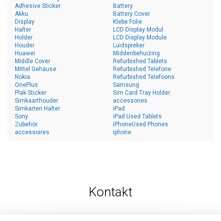
Adhesive Sticker
Battery
Akku
Battery Cover
Display
Klebe Folie
Halter
LCD Display Modul
Holder
LCD Display Module
Houder
Luidspreker
Huawei
Middenbehuizing
Middle Cover
Refurbished Tablets
Mittel Gehäuse
Refurbished Telefone
Nokia
Refurbished Telefoons
OnePlus
Samsung
Plak Sticker
Sim Card Tray Holder
Simkaarthouder
accessories
Simkarten Halter
iPad
Sony
iPad Used Tablets
Zubehör
iPhoneUsed Phones
accessoires
iphone
Kontakt