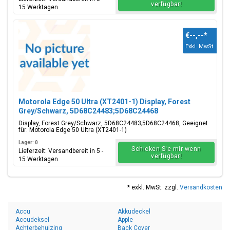
verfügbar!
15 Werktagen
€--,--
*
Exkl. MwSt.
Motorola Edge 50 Ultra (XT2401-1) Display, Forest
Grey/Schwarz, 5D68C24483;5D68C24468
Display, Forest Grey/Schwarz, 5D68C24483;5D68C24468, Geeignet
für: Motorola Edge 50 Ultra (XT2401-1)
Lager: 0
Schicken Sie mir wenn
Lieferzeit: Versandbereit in 5 -
verfügbar!
15 Werktagen
* exkl. MwSt. zzgl.
Versandkosten
Accu
Akkudeckel
Accudeksel
Apple
Achterbehuizing
Back Cover