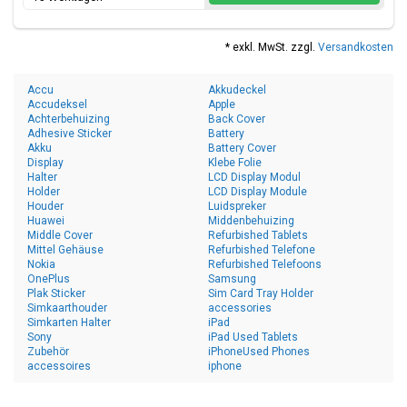
* exkl. MwSt. zzgl.
Versandkosten
Accu
Akkudeckel
Accudeksel
Apple
Achterbehuizing
Back Cover
Adhesive Sticker
Battery
Akku
Battery Cover
Display
Klebe Folie
Halter
LCD Display Modul
Holder
LCD Display Module
Houder
Luidspreker
Huawei
Middenbehuizing
Middle Cover
Refurbished Tablets
Mittel Gehäuse
Refurbished Telefone
Nokia
Refurbished Telefoons
OnePlus
Samsung
Plak Sticker
Sim Card Tray Holder
Simkaarthouder
accessories
Simkarten Halter
iPad
Sony
iPad Used Tablets
Zubehör
iPhoneUsed Phones
accessoires
iphone