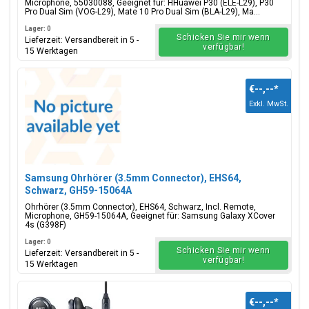
Microphone, 55030088, Geeignet für: HHuawei P30 (ELE-L29), P30
Pro Dual Sim (VOG-L29), Mate 10 Pro Dual Sim (BLA-L29), Ma...
Lager: 0
Schicken Sie mir wenn
Lieferzeit: Versandbereit in 5 -
verfügbar!
15 Werktagen
€--,--
*
Exkl. MwSt.
Samsung Ohrhörer (3.5mm Connector), EHS64,
Schwarz, GH59-15064A
Ohrhörer (3.5mm Connector), EHS64, Schwarz, Incl. Remote,
Microphone, GH59-15064A, Geeignet für: Samsung Galaxy XCover
4s (G398F)
Lager: 0
Schicken Sie mir wenn
Lieferzeit: Versandbereit in 5 -
verfügbar!
15 Werktagen
€--,--
*