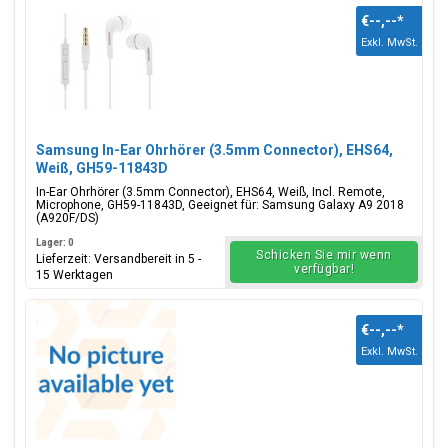
€--,--
*
Exkl. MwSt.
Samsung In-Ear Ohrhörer (3.5mm Connector), EHS64,
Weiß, GH59-11843D
In-Ear Ohrhörer (3.5mm Connector), EHS64, Weiß, Incl. Remote,
Microphone, GH59-11843D, Geeignet für: Samsung Galaxy A9 2018
(A920F/DS)
Lager: 0
Schicken Sie mir wenn
Lieferzeit: Versandbereit in 5 -
verfügbar!
15 Werktagen
€--,--
*
Exkl. MwSt.