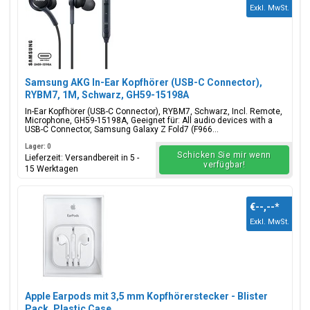
Exkl. MwSt.
Samsung AKG In-Ear Kopfhörer (USB-C Connector),
RYBM7, 1M, Schwarz, GH59-15198A
In-Ear Kopfhörer (USB-C Connector), RYBM7, Schwarz, Incl. Remote,
Microphone, GH59-15198A, Geeignet für: All audio devices with a
USB-C Connector, Samsung Galaxy Z Fold7 (F966...
Lager: 0
Schicken Sie mir wenn
Lieferzeit: Versandbereit in 5 -
verfügbar!
15 Werktagen
€--,--
*
Exkl. MwSt.
Apple Earpods mit 3,5 mm Kopfhörerstecker - Blister
Pack, Plastic Case