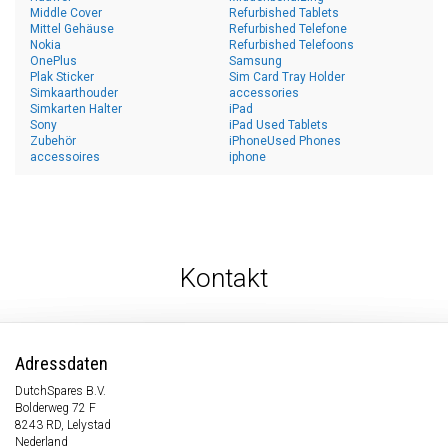
Middle Cover
Refurbished Tablets
Mittel Gehäuse
Refurbished Telefone
Nokia
Refurbished Telefoons
OnePlus
Samsung
Plak Sticker
Sim Card Tray Holder
Simkaarthouder
accessories
Simkarten Halter
iPad
Sony
iPad Used Tablets
Zubehör
iPhoneUsed Phones
accessoires
iphone
Kontakt
Adressdaten
DutchSpares B.V.
Bolderweg 72 F
8243 RD, Lelystad
Nederland