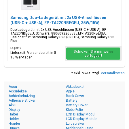
Samsung Duo-Ladegerät mit 2x USB-Anschlüssen
(USB-C + USB-A), EP-TA220NBEGEU, 35W/15W,
Schwarz, Blisterverpackung, 8806092265585;EP-
Duo-Ladegerät mit 2x USB-Anschlüssen (USB-C + USB-A), EP-
TA220NBEGEU
TA220NBEGEU, Schwarz, 8806092265585;EP-TA220NBEGEU,
Geeignet für: Samsung Galaxy S25 (S931B), Samsung Galaxy S25
Plus ...
Lager: 0
Schicken Sie mir wenn
Lieferzeit: Versandbereit in 5 -
verfügbar!
15 Werktagen
* exkl. MwSt. zzgl.
Versandkosten
Accu
Akkudeckel
Accudeksel
Apple
Achterbehuizing
Back Cover
Adhesive Sticker
Battery
Akku
Battery Cover
Display
Klebe Folie
Halter
LCD Display Modul
Holder
LCD Display Module
Houder
Luidspreker
Huawei
Middenbehuizing