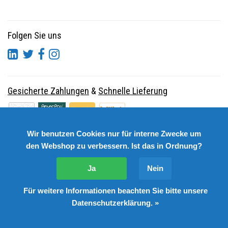
Folgen Sie uns
Gesicherte Zahlungen
&
Schnelle Lieferung
Wir benutzen Cookies nur für interne Zwecke um
den Webshop zu verbessern. Ist das in Ordnung?
Ja
Nein
Für weitere Informationen beachten Sie bitte unsere
© Copyright 2026 DutchSpares B.V. - Design by
Webdinge.nl
Datenschutzerklärung. »
DutchSpares B.V. word beoordeeld met
:
9,9
/
10
(
2541
Bewertungen) bij
Kiyoh.nl