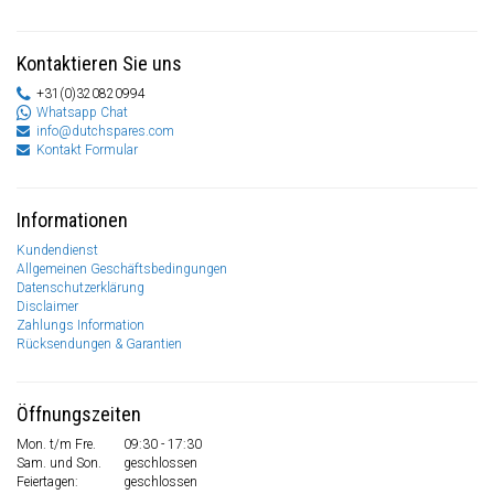
Kontaktieren Sie uns
+31(0)320820994
Whatsapp Chat
info@dutchspares.com
Kontakt Formular
Informationen
Kundendienst
Allgemeinen Geschäftsbedingungen
Datenschutzerklärung
Disclaimer
Zahlungs Information
Rücksendungen & Garantien
Öffnungszeiten
Mon. t/m Fre.
09:30 - 17:30
Sam. und Son.
geschlossen
Feiertagen:
geschlossen