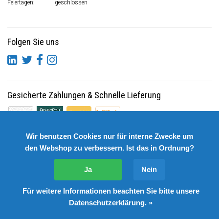
Feiertagen:
geschlossen
Folgen Sie uns
Gesicherte Zahlungen
&
Schnelle Lieferung
Wir benutzen Cookies nur für interne Zwecke um
den Webshop zu verbessern. Ist das in Ordnung?
Ja
Nein
Für weitere Informationen beachten Sie bitte unsere
© Copyright 2026 DutchSpares B.V. - Design by
Webdinge.nl
Datenschutzerklärung. »
DutchSpares B.V. word beoordeeld met
:
9,9
/
10
(
2541
Bewertungen) bij
Kiyoh.nl