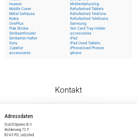
Huawei
Middenbehuizing
Middle Cover
Refurbished Tablets
Mittel Gehäuse
Refurbished Telefone
Nokia
Refurbished Telefoons
OnePlus
Samsung
Plak Sticker
Sim Card Tray Holder
Simkaarthouder
accessories
Simkarten Halter
iPad
Sony
iPad Used Tablets
Zubehör
iPhoneUsed Phones
accessoires
iphone
Kontakt
Adressdaten
DutchSpares B.V.
Bolderweg 72 F
8243 RD, Lelystad