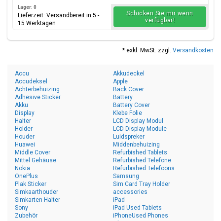
Lager: 0
Schicken Sie mir wenn
Lieferzeit: Versandbereit in 5 -
verfügbar!
15 Werktagen
* exkl. MwSt. zzgl.
Versandkosten
Accu
Akkudeckel
Accudeksel
Apple
Achterbehuizing
Back Cover
Adhesive Sticker
Battery
Akku
Battery Cover
Display
Klebe Folie
Halter
LCD Display Modul
Holder
LCD Display Module
Houder
Luidspreker
Huawei
Middenbehuizing
Middle Cover
Refurbished Tablets
Mittel Gehäuse
Refurbished Telefone
Nokia
Refurbished Telefoons
OnePlus
Samsung
Plak Sticker
Sim Card Tray Holder
Simkaarthouder
accessories
Simkarten Halter
iPad
Sony
iPad Used Tablets
Zubehör
iPhoneUsed Phones