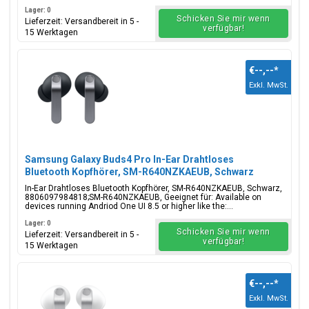
Lager: 0
Schicken Sie mir wenn
Lieferzeit: Versandbereit in 5 -
verfügbar!
15 Werktagen
€--,--
*
Exkl. MwSt.
Samsung Galaxy Buds4 Pro In-Ear Drahtloses
Bluetooth Kopfhörer, SM-R640NZKAEUB, Schwarz
In-Ear Drahtloses Bluetooth Kopfhörer, SM-R640NZKAEUB, Schwarz,
8806097984818;SM-R640NZKAEUB, Geeignet für: Available on
devices running Andriod One UI 8.5 or higher like the:...
Lager: 0
Schicken Sie mir wenn
Lieferzeit: Versandbereit in 5 -
verfügbar!
15 Werktagen
€--,--
*
Exkl. MwSt.