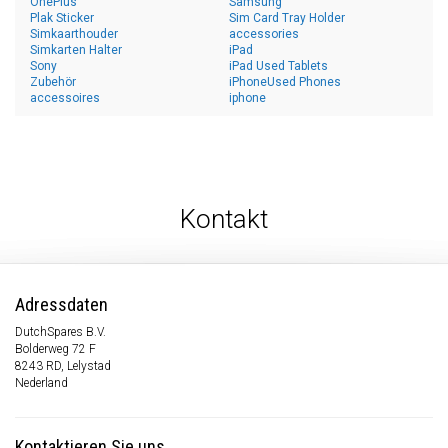
OnePlus
Samsung
Plak Sticker
Sim Card Tray Holder
Simkaarthouder
accessories
Simkarten Halter
iPad
Sony
iPad Used Tablets
Zubehör
iPhoneUsed Phones
accessoires
iphone
Kontakt
Adressdaten
DutchSpares B.V.
Bolderweg 72 F
8243 RD, Lelystad
Nederland
Kontaktieren Sie uns