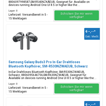
8806097998587;SM-R540NZKAEUB, Geeignet für: Available on
devices running Andriod One UI 8.5 or higher like the:...
Lager: 0
Schicken Sie mir wenn
Lieferzeit: Versandbereit in 5 -
verfügbar!
15 Werktagen
€--,--
*
Exkl. MwSt.
Samsung Galaxy Buds3 Pro In-Ear Drahtloses
Bluetooth Kopfhörer, SM-R530NZWAEUB, Schwarz
In-Ear Drahtloses Bluetooth Kopfhörer, SM-R530NZWAEUB,
Schwarz, 8806095646756;SM-R630NZWAEUB, Geeignet für:
Available on devices running Andriod One UI 8.5 or higher like the:...
Lager: 0
Schicken Sie mir wenn
Lieferzeit: Versandbereit in 5 -
verfügbar!
15 Werktagen
€--,--
*