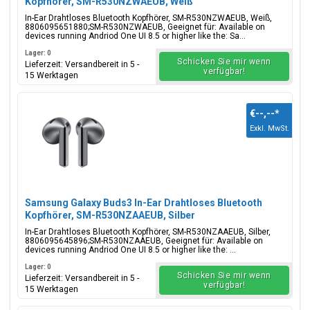
Kopfhörer, SM-R530NZWAEUB, Weiß
In-Ear Drahtloses Bluetooth Kopfhörer, SM-R530NZWAEUB, Weiß,
8806095651880;SM-R530NZWAEUB, Geeignet für: Available on
devices running Andriod One UI 8.5 or higher like the: Sa...
Lager: 0
Schicken Sie mir wenn
Lieferzeit: Versandbereit in 5 -
verfügbar!
15 Werktagen
€--,--
*
Exkl. MwSt.
Samsung Galaxy Buds3 In-Ear Drahtloses Bluetooth
Kopfhörer, SM-R530NZAAEUB, Silber
In-Ear Drahtloses Bluetooth Kopfhörer, SM-R530NZAAEUB, Silber,
8806095645896;SM-R530NZAAEUB, Geeignet für: Available on
devices running Andriod One UI 8.5 or higher like the: ...
Lager: 0
Schicken Sie mir wenn
Lieferzeit: Versandbereit in 5 -
verfügbar!
15 Werktagen