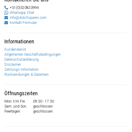
+31(0)320820994
Whatsapp Chat
info@dutchspares.com
Kontakt Formular
Informationen
Kundendienst
Allgemeinen Geschäftsbedingungen
Datenschutzerklärung
Disclaimer
Zahlungs Information
Rücksendungen & Garantien
Öffnungszeiten
Mon. t/m Fre.
09:30 - 17:30
Sam. und Son.
geschlossen
Feiertagen:
geschlossen