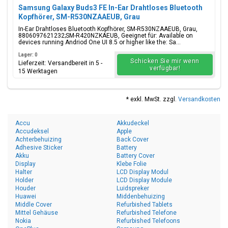
Samsung Galaxy Buds3 FE In-Ear Drahtloses Bluetooth
Kopfhörer, SM-R530NZAAEUB, Grau
In-Ear Drahtloses Bluetooth Kopfhörer, SM-R530NZAAEUB, Grau,
8806097621232;SM-R420NZKAEUB, Geeignet für: Available on
devices running Andriod One UI 8.5 or higher like the: Sa...
Lager: 0
Schicken Sie mir wenn
Lieferzeit: Versandbereit in 5 -
verfügbar!
15 Werktagen
* exkl. MwSt. zzgl.
Versandkosten
Accu
Akkudeckel
Accudeksel
Apple
Achterbehuizing
Back Cover
Adhesive Sticker
Battery
Akku
Battery Cover
Display
Klebe Folie
Halter
LCD Display Modul
Holder
LCD Display Module
Houder
Luidspreker
Huawei
Middenbehuizing
Middle Cover
Refurbished Tablets
Mittel Gehäuse
Refurbished Telefone
Nokia
Refurbished Telefoons