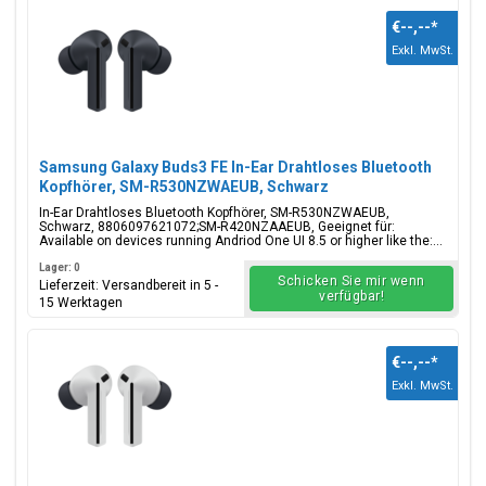
€--,--
*
Exkl. MwSt.
Samsung Galaxy Buds3 FE In-Ear Drahtloses Bluetooth
Kopfhörer, SM-R530NZWAEUB, Schwarz
In-Ear Drahtloses Bluetooth Kopfhörer, SM-R530NZWAEUB,
Schwarz, 8806097621072;SM-R420NZAAEUB, Geeignet für:
Available on devices running Andriod One UI 8.5 or higher like the:...
Lager: 0
Schicken Sie mir wenn
Lieferzeit: Versandbereit in 5 -
verfügbar!
15 Werktagen
€--,--
*
Exkl. MwSt.