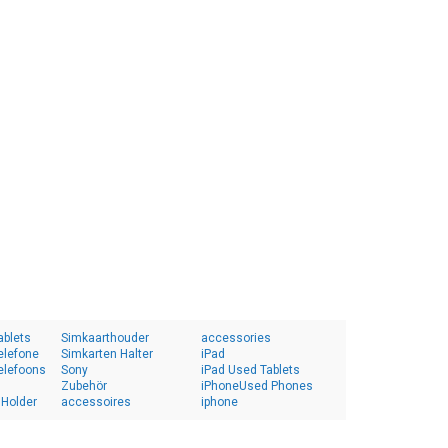
ablets
Simkaarthouder
accessories
elefone
Simkarten Halter
iPad
elefoons
Sony
iPad Used Tablets
Zubehör
iPhoneUsed Phones
 Holder
accessoires
iphone