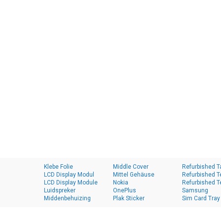
Klebe Folie
Middle Cover
Refurbished T
LCD Display Modul
Mittel Gehäuse
Refurbished T
LCD Display Module
Nokia
Refurbished T
Luidspreker
OnePlus
Samsung
Middenbehuizing
Plak Sticker
Sim Card Tray