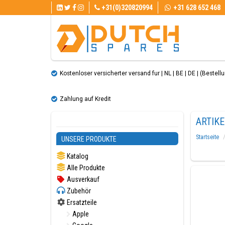
+31(0)320820994
+31 628 652 468
Kostenloser versicherter versand fur | NL | BE | DE | (Bestellun
Zahlung auf Kredit
ARTIK
Startseite
UNSERE PRODUKTE
Katalog
Alle Produkte
Ausverkauf
Zubehör
Ersatzteile
Apple