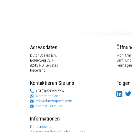
Adressdaten
Öffnun
DutchSpares B.V.
Mon. t/m 
Bolderweg 72 F
Sam. und
8243 RD, Lelystad
Feiertagen
Nederland
Kontaktieren Sie uns
Folgen 
+31(0)320820994
Whatsapp Chat
info@dutchspares.com
Kontakt Formular
Informationen
Kundendienst
Allgemeinen Geschäftsbedingungen