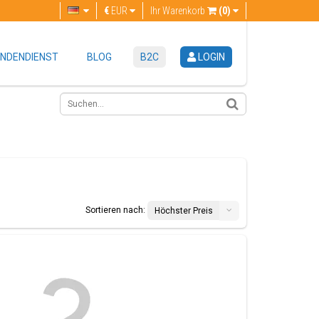
€
EUR
Ihr Warenkorb
(0)
NDENDIENST
BLOG
B2C
LOGIN
Sortieren nach:
Höchster Preis