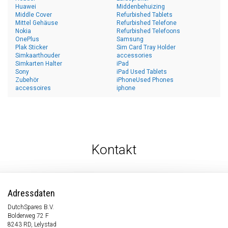
Huawei
Middenbehuizing
Middle Cover
Refurbished Tablets
Mittel Gehäuse
Refurbished Telefone
Nokia
Refurbished Telefoons
OnePlus
Samsung
Plak Sticker
Sim Card Tray Holder
Simkaarthouder
accessories
Simkarten Halter
iPad
Sony
iPad Used Tablets
Zubehör
iPhoneUsed Phones
accessoires
iphone
Kontakt
Adressdaten
DutchSpares B.V.
Bolderweg 72 F
8243 RD, Lelystad