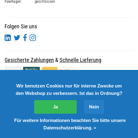
Feiertagen:
geschlossen
Folgen Sie uns
Gesicherte Zahlungen
&
Schnelle Lieferung
Wir benutzen Cookies nur für interne Zwecke um
den Webshop zu verbessern. Ist das in Ordnung?
Ja
Nein
Für weitere Informationen beachten Sie bitte unsere
© Copyright 2026 DutchSpares B.V. - Design by
Webdinge.nl
Datenschutzerklärung. »
DutchSpares B.V. word beoordeeld met
:
9,9
/
10
(
2541
Bewertungen) bij
Kiyoh.nl