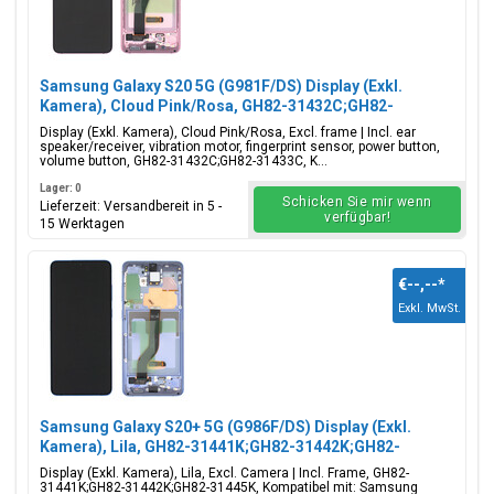
Samsung Galaxy S20 5G (G981F/DS) Display (Exkl.
Kamera), Cloud Pink/Rosa, GH82-31432C;GH82-
31433C
Display (Exkl. Kamera), Cloud Pink/Rosa, Excl. frame | Incl. ear
speaker/receiver, vibration motor, fingerprint sensor, power button,
volume button, GH82-31432C;GH82-31433C, K...
Lager: 0
Schicken Sie mir wenn
Lieferzeit: Versandbereit in 5 -
verfügbar!
15 Werktagen
€--,--
*
Exkl. MwSt.
Samsung Galaxy S20+ 5G (G986F/DS) Display (Exkl.
Kamera), Lila, GH82-31441K;GH82-31442K;GH82-
31445K
Display (Exkl. Kamera), Lila, Excl. Camera | Incl. Frame, GH82-
31441K;GH82-31442K;GH82-31445K, Kompatibel mit: Samsung