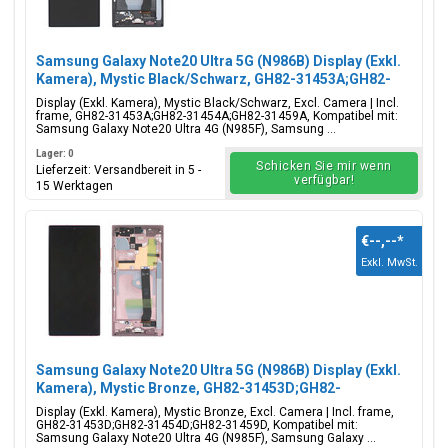
Samsung Galaxy Note20 Ultra 5G (N986B) Display (Exkl.
Kamera), Mystic Black/Schwarz, GH82-31453A;GH82-
31454A;GH82-31459A
Display (Exkl. Kamera), Mystic Black/Schwarz, Excl. Camera | Incl.
frame, GH82-31453A;GH82-31454A;GH82-31459A, Kompatibel mit:
Samsung Galaxy Note20 Ultra 4G (N985F), Samsung ...
Lager: 0
Schicken Sie mir wenn
Lieferzeit: Versandbereit in 5 -
verfügbar!
15 Werktagen
€--,--
*
Exkl. MwSt.
Samsung Galaxy Note20 Ultra 5G (N986B) Display (Exkl.
Kamera), Mystic Bronze, GH82-31453D;GH82-
31454D;GH82-31459D
Display (Exkl. Kamera), Mystic Bronze, Excl. Camera | Incl. frame,
GH82-31453D;GH82-31454D;GH82-31459D, Kompatibel mit:
Samsung Galaxy Note20 Ultra 4G (N985F), Samsung Galaxy ...