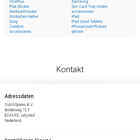
OnePlus
Samsung
Plak Sticker
Sim Card Tray Holder
Simkaarthouder
accessories
Simkarten Halter
iPad
Sony
iPad Used Tablets
Zubehör
iPhoneUsed Phones
accessoires
iphone
Kontakt
Adressdaten
DutchSpares B.V.
Bolderweg 72 F
8243 RD, Lelystad
Nederland