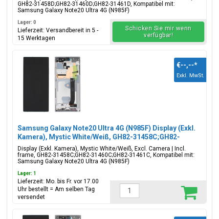
GH82-31458D;GH82-31460D;GH82-31461D, Kompatibel mit:
Samsung Galaxy Note20 Ultra 4G (N985F)
Lager: 0
Schicken Sie mir wenn
Lieferzeit: Versandbereit in 5 -
verfügbar!
15 Werktagen
€--,--
*
Exkl. MwSt.
Samsung Galaxy Note20 Ultra 4G (N985F) Display (Exkl.
Kamera), Mystic White/Weiß, GH82-31458C;GH82-
31460C;GH82-31461C
Display (Exkl. Kamera), Mystic White/Weiß, Excl. Camera | Incl.
frame, GH82-31458C;GH82-31460C;GH82-31461C, Kompatibel mit:
Samsung Galaxy Note20 Ultra 4G (N985F)
Lager: 1
Lieferzeit: Mo. bis Fr. vor 17.00
Uhr bestellt = Am selben Tag
versendet