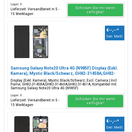
Lager: 0
Schicken Sie mir wenn
Lieferzeit: Versandbereit in 5 -
verfügbar!
15 Werktagen
€--,--
*
Exkl. MwSt.
Samsung Galaxy Note20 Ultra 4G (N985F) Display (Exkl.
Kamera), Mystic Black/Schwarz, GH82-31458A;GH82-
31460A;GH82-31461A
Display (Exkl. Kamera), Mystic Black/Schwarz, Excl. Camera | Incl.
frame, GH82-31458A;GH82-31460A;GH82-31461A, Kompatibel mit:
Samsung Galaxy Note20 Ultra 4G (N985F)
Lager: 0
Schicken Sie mir wenn
Lieferzeit: Versandbereit in 5 -
verfügbar!
15 Werktagen
€--,--
*
Exkl. MwSt.