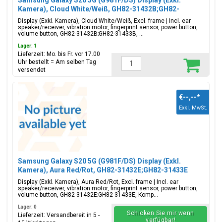
Samsung Galaxy S20 5G (G981F/DS) Display (Exkl.
Kamera), Cloud White/Weiß, GH82-31432B;GH82-
31433B
Display (Exkl. Kamera), Cloud White/Weiß, Excl. frame | Incl. ear
speaker/receiver, vibration motor, fingerprint sensor, power button,
volume button, GH82-31432B;GH82-31433B, ...
Lager: 1
Lieferzeit: Mo. bis Fr. vor 17.00
Uhr bestellt = Am selben Tag
versendet
€--,--
*
Exkl. MwSt.
Samsung Galaxy S20 5G (G981F/DS) Display (Exkl.
Kamera), Aura Red/Rot, GH82-31432E;GH82-31433E
Display (Exkl. Kamera), Aura Red/Rot, Excl. frame | Incl. ear
speaker/receiver, vibration motor, fingerprint sensor, power button,
volume button, GH82-31432E;GH82-31433E, Komp...
Lager: 0
Schicken Sie mir wenn
Lieferzeit: Versandbereit in 5 -
verfügbar!