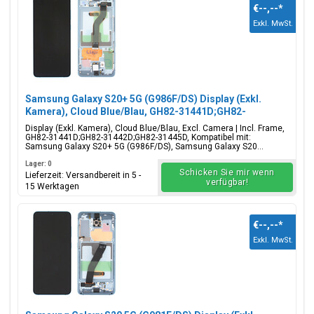
€--,--
*
Exkl. MwSt.
Samsung Galaxy S20+ 5G (G986F/DS) Display (Exkl.
Kamera), Cloud Blue/Blau, GH82-31441D;GH82-
31442D;GH82-31445D
Display (Exkl. Kamera), Cloud Blue/Blau, Excl. Camera | Incl. Frame,
GH82-31441D;GH82-31442D;GH82-31445D, Kompatibel mit:
Samsung Galaxy S20+ 5G (G986F/DS), Samsung Galaxy S20...
Lager: 0
Schicken Sie mir wenn
Lieferzeit: Versandbereit in 5 -
verfügbar!
15 Werktagen
€--,--
*
Exkl. MwSt.