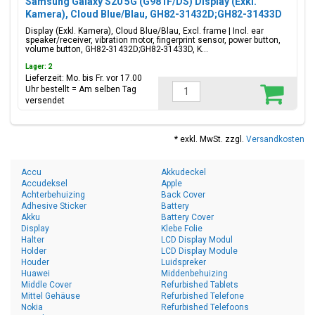
Samsung Galaxy S20 5G (G981F/DS) Display (Exkl.
Kamera), Cloud Blue/Blau, GH82-31432D;GH82-31433D
Display (Exkl. Kamera), Cloud Blue/Blau, Excl. frame | Incl. ear
speaker/receiver, vibration motor, fingerprint sensor, power button,
volume button, GH82-31432D;GH82-31433D, K...
Lager: 2
Lieferzeit: Mo. bis Fr. vor 17.00
Uhr bestellt = Am selben Tag
versendet
* exkl. MwSt. zzgl.
Versandkosten
Accu
Akkudeckel
Accudeksel
Apple
Achterbehuizing
Back Cover
Adhesive Sticker
Battery
Akku
Battery Cover
Display
Klebe Folie
Halter
LCD Display Modul
Holder
LCD Display Module
Houder
Luidspreker
Huawei
Middenbehuizing
Middle Cover
Refurbished Tablets
Mittel Gehäuse
Refurbished Telefone
Nokia
Refurbished Telefoons