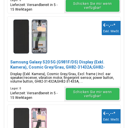
Lager: 0
Schicken Sie mir wenn
Lieferzeit: Versandbereit in 5 -
verfügbar!
15 Werktagen
€--,--
*
Exkl. MwSt.
Samsung Galaxy S20 5G (G981F/DS) Display (Exkl.
Kamera), Cosmic Grey/Grau, GH82-31432A;GH82-
31433A
Display (Exkl. Kamera), Cosmic Grey/Grau, Excl. frame | Incl. ear
speaker/receiver, vibration motor, fingerprint sensor, power button,
volume button, GH82-31432A;GH82-31433A, ...
Lager: 0
Schicken Sie mir wenn
Lieferzeit: Versandbereit in 5 -
verfügbar!
15 Werktagen
€--,--
*
Exkl. MwSt.