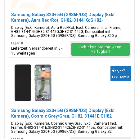
Samsung Galaxy S20+ 5G (G986F/DS) Display (Exkl.
Kamera), Aura Red/Rot, GH82-31441G;GH82-
31442G;GH82-31445G
Display (Exkl. Kamera), Aura Red/Rot, Excl. Camera | Incl. Frame,
GH82-31441G;GH82-31442G;GH82-31445G, Kompatibel mit:
Samsung Galaxy S20+ 5G (G986F/DS), Samsung Galaxy S20 pl...
Lager: 0
Schicken Sie mir wenn
Lieferzeit: Versandbereit in 5 -
verfügbar!
15 Werktagen
€--,--
*
Exkl. MwSt.
Samsung Galaxy S20+ 5G (G986F/DS) Display (Exkl.
Kamera), Cosmic Grey/Grau, GH82-31441E;GH82-
31442E;GH82-31445E
Display (Exkl. Kamera), Cosmic Grey/Grau, Excl. Camera | Incl.
Frame, GH82-31441E;GH82-31442E;GH82-31445E, Kompatibel mit:
Samsung Galaxy S20+ 5G (G986F/DS), Samsung Galaxy S2...