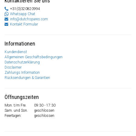
Kontaktieren Sie uns
+31(0)320820994
Whatsapp Chat
info@dutchspares.com
Kontakt Formular
Informationen
Kundendienst
Allgemeinen Geschäftsbedingungen
Datenschutzerklärung
Disclaimer
Zahlungs Information
Rücksendungen & Garantien
Öffnungszeiten
Mon. t/m Fre.
09:30 - 17:30
Sam. und Son.
geschlossen
Feiertagen:
geschlossen