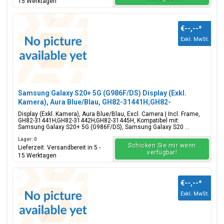
15 Werktagen
€--,--
*
Exkl. MwSt.
Samsung Galaxy S20+ 5G (G986F/DS) Display (Exkl.
Kamera), Aura Blue/Blau, GH82-31441H;GH82-
31442H;GH82-31445H
Display (Exkl. Kamera), Aura Blue/Blau, Excl. Camera | Incl. Frame,
GH82-31441H;GH82-31442H;GH82-31445H, Kompatibel mit:
Samsung Galaxy S20+ 5G (G986F/DS), Samsung Galaxy S20 ...
Lager: 0
Schicken Sie mir wenn
Lieferzeit: Versandbereit in 5 -
verfügbar!
15 Werktagen
€--,--
*
Exkl. MwSt.