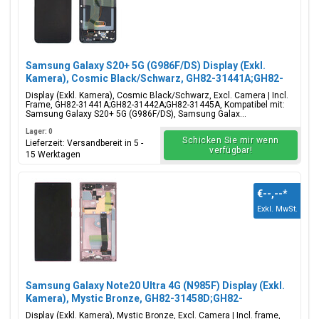
Samsung Galaxy S20+ 5G (G986F/DS) Display (Exkl.
Kamera), Cosmic Black/Schwarz, GH82-31441A;GH82-
31442A;GH82-31445A
Display (Exkl. Kamera), Cosmic Black/Schwarz, Excl. Camera | Incl.
Frame, GH82-31441A;GH82-31442A;GH82-31445A, Kompatibel mit:
Samsung Galaxy S20+ 5G (G986F/DS), Samsung Galax...
Lager: 0
Schicken Sie mir wenn
Lieferzeit: Versandbereit in 5 -
verfügbar!
15 Werktagen
€--,--
*
Exkl. MwSt.
Samsung Galaxy Note20 Ultra 4G (N985F) Display (Exkl.
Kamera), Mystic Bronze, GH82-31458D;GH82-
31460D;GH82-31461D
Display (Exkl. Kamera), Mystic Bronze, Excl. Camera | Incl. frame,