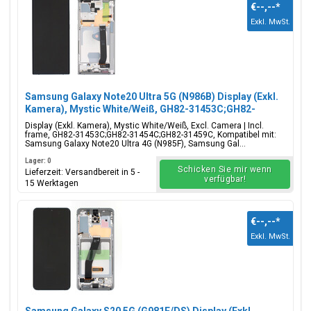
€--,--
*
Exkl. MwSt.
Samsung Galaxy Note20 Ultra 5G (N986B) Display (Exkl.
Kamera), Mystic White/Weiß, GH82-31453C;GH82-
31454C;GH82-31459C
Display (Exkl. Kamera), Mystic White/Weiß, Excl. Camera | Incl.
frame, GH82-31453C;GH82-31454C;GH82-31459C, Kompatibel mit:
Samsung Galaxy Note20 Ultra 4G (N985F), Samsung Gal...
Lager: 0
Schicken Sie mir wenn
Lieferzeit: Versandbereit in 5 -
verfügbar!
15 Werktagen
€--,--
*
Exkl. MwSt.