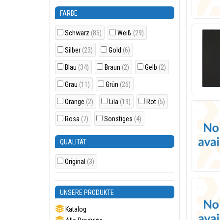
FARBE
Schwarz
(85)
Weiß
(29)
Silber
(23)
Gold
(6)
Blau
(34)
Braun
(2)
Gelb
(2)
Grau
(11)
Grün
(26)
Orange
(2)
Lila
(19)
Rot
(5)
Rosa
(7)
Sonstiges
(4)
QUALITÄT
Original
(3)
UNSERE PRODUKTE
Katalog