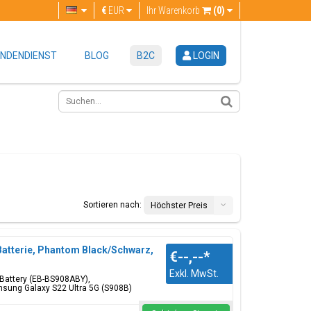
€
EUR
Ihr Warenkorb
(0)
NDENDIENST
BLOG
B2C
LOGIN
Sortieren nach:
Höchster Preis
Batterie, Phantom Black/Schwarz,
€--,--
*
Exkl. MwSt.
 Battery (EB-BS908ABY),
msung Galaxy S22 Ultra 5G (S908B)