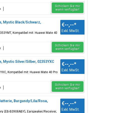
Schicken Sie mir
n
wenn verfügbar!
e, Mystic Black/Schwarz,
€--,--
*
Exkl. MwSt.
02353YMT, Kompatibel mit: Huawei Mate 40
Schicken Sie mir
n
wenn verfügbar!
, Mystic Silver/Silber, 02353YXC
€--,--
*
Exkl. MwSt.
353YXC, Kompatibel mit: Huawei Mate 40 Pro
Schicken Sie mir
n
wenn verfügbar!
atterie, Burgundy/Lila/Rosa,
€--,--
*
Exkl. MwSt.
ttery (EB-BS908ABY), Earspeaker/Receiver,