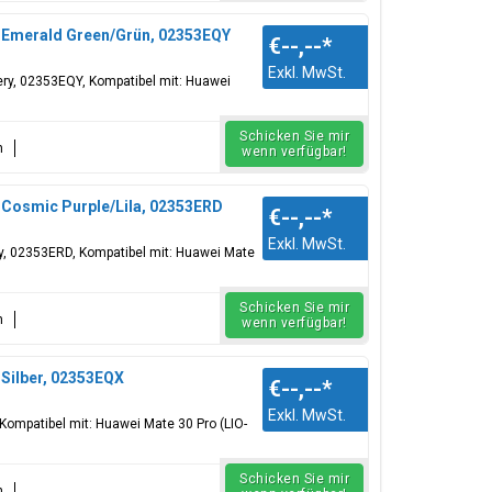
e, Emerald Green/Grün, 02353EQY
€--,--
*
Exkl. MwSt.
tery, 02353EQY, Kompatibel mit: Huawei
Schicken Sie mir
n
wenn verfügbar!
, Cosmic Purple/Lila, 02353ERD
€--,--
*
Exkl. MwSt.
tery, 02353ERD, Kompatibel mit: Huawei Mate
Schicken Sie mir
n
wenn verfügbar!
 Silber, 02353EQX
€--,--
*
Exkl. MwSt.
, Kompatibel mit: Huawei Mate 30 Pro (LIO-
Schicken Sie mir
n