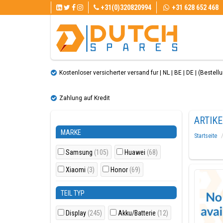
+31(0)320820994
+31 628 652 468
Kostenloser versicherter versand fur | NL | BE | DE | (Bestellun
Zahlung auf Kredit
ARTIKE
MARKE
Startseite
Samsung
(105)
Huawei
(68)
Xiaomi
(3)
Honor
(69)
TEIL TYP
Display
(245)
Akku/Batterie
(12)