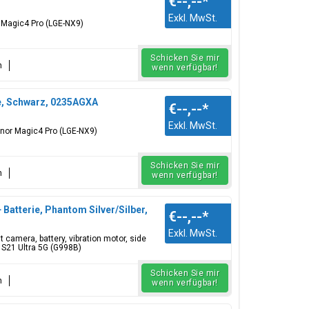
€--,--
*
Exkl. MwSt.
r Magic4 Pro (LGE-NX9)
Schicken Sie mir
n
wenn verfügbar!
e, Schwarz, 0235AGXA
€--,--
*
Exkl. MwSt.
onor Magic4 Pro (LGE-NX9)
Schicken Sie mir
n
wenn verfügbar!
Batterie, Phantom Silver/Silber,
€--,--
*
Exkl. MwSt.
nt camera, battery, vibration motor, side
 S21 Ultra 5G (G998B)
Schicken Sie mir
n
wenn verfügbar!