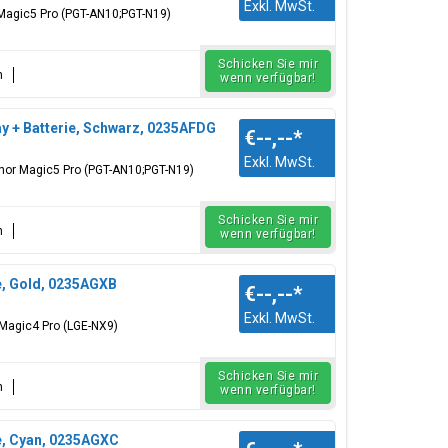
Exkl. MwSt.
r Magic5 Pro (PGT-AN10;PGT-N19)
Schicken Sie mir
n
wenn verfügbar!
 + Batterie, Schwarz, 0235AFDG
€--,--
*
Exkl. MwSt.
onor Magic5 Pro (PGT-AN10;PGT-N19)
Schicken Sie mir
n
wenn verfügbar!
e, Gold, 0235AGXB
€--,--
*
Exkl. MwSt.
 Magic4 Pro (LGE-NX9)
Schicken Sie mir
n
wenn verfügbar!
e, Cyan, 0235AGXC