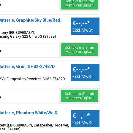
Schicken Sie mir
n
wenn verfügbar!
atterie, Graphite/Sky Blue/Red,
€--,--
*
Exkl. MwSt.
Battery (EB-BS908ABY),
msung Galaxy S22 Ultra 5G (S908B)
Schicken Sie mir
n
wenn verfügbar!
Batterie, Grün, GH82-27487D
€--,--
*
Exkl. MwSt.
8ABY), Earspeaker/Receiver, GH82-27487D,
Schicken Sie mir
n
wenn verfügbar!
Batterie, Phantom White/Weiß,
€--,--
*
Exkl. MwSt.
ttery (EB-BS908ABY), Earspeaker/Receiver,
a 5G (S908B)