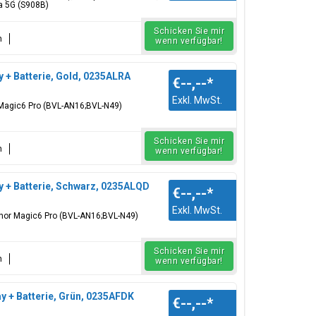
a 5G (S908B)
Schicken Sie mir
n
wenn verfügbar!
 + Batterie, Gold, 0235ALRA
€--,--
*
Exkl. MwSt.
r Magic6 Pro (BVL-AN16;BVL-N49)
Schicken Sie mir
n
wenn verfügbar!
 + Batterie, Schwarz, 0235ALQD
€--,--
*
Exkl. MwSt.
onor Magic6 Pro (BVL-AN16;BVL-N49)
Schicken Sie mir
n
wenn verfügbar!
 + Batterie, Grün, 0235AFDK
€--,--
*