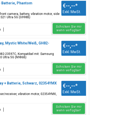
+ Batterie, Phantom
€--,--
*
Exkl. MwSt.
ront camera, battery, vibration motor, side
 S21 Ultra 5G (G998B)
Schicken Sie mir
n
wenn verfügbar!
ay, Mystic White/Weiß, GH82-
€--,--
*
Exkl. MwSt.
GH82-23597C, Kompatibel mit: Samsung
0 Ultra 5G (N986B)
Schicken Sie mir
n
wenn verfügbar!
ay + Batterie, Schwarz, 02354YMX
€--,--
*
Exkl. MwSt.
aker/receiver, vibration motor, 02354YMX,
Schicken Sie mir
n
wenn verfügbar!