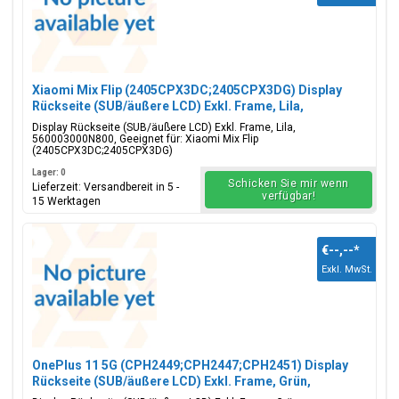
Xiaomi Mix Flip (2405CPX3DC;2405CPX3DG) Display
Rückseite (SUB/äußere LCD) Exkl. Frame, Lila,
560003000N800
Display Rückseite (SUB/äußere LCD) Exkl. Frame, Lila,
560003000N800, Geeignet für: Xiaomi Mix Flip
(2405CPX3DC;2405CPX3DG)
Lager: 0
Schicken Sie mir wenn
Lieferzeit: Versandbereit in 5 -
verfügbar!
15 Werktagen
€--,--
*
Exkl. MwSt.
OnePlus 11 5G (CPH2449;CPH2447;CPH2451) Display
Rückseite (SUB/äußere LCD) Exkl. Frame, Grün,
2011100439;4130418