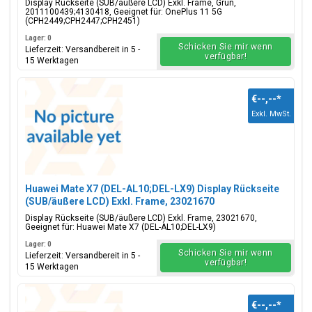
Display Rückseite (SUB/äußere LCD) Exkl. Frame, Grün,
2011100439;4130418, Geeignet für: OnePlus 11 5G
(CPH2449;CPH2447;CPH2451)
Lager: 0
Schicken Sie mir wenn
Lieferzeit: Versandbereit in 5 -
verfügbar!
15 Werktagen
€--,--
*
Exkl. MwSt.
Huawei Mate X7 (DEL-AL10;DEL-LX9) Display Rückseite
(SUB/äußere LCD) Exkl. Frame, 23021670
Display Rückseite (SUB/äußere LCD) Exkl. Frame, 23021670,
Geeignet für: Huawei Mate X7 (DEL-AL10;DEL-LX9)
Lager: 0
Schicken Sie mir wenn
Lieferzeit: Versandbereit in 5 -
verfügbar!
15 Werktagen
€--,--
*