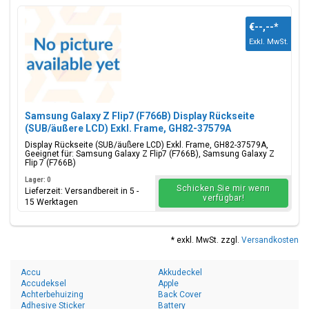
€--,--
*
Exkl. MwSt.
Samsung Galaxy Z Flip7 (F766B) Display Rückseite
(SUB/äußere LCD) Exkl. Frame, GH82-37579A
Display Rückseite (SUB/äußere LCD) Exkl. Frame, GH82-37579A,
Geeignet für: Samsung Galaxy Z Flip7 (F766B), Samsung Galaxy Z
Flip 7 (F766B)
Lager: 0
Schicken Sie mir wenn
Lieferzeit: Versandbereit in 5 -
verfügbar!
15 Werktagen
* exkl. MwSt. zzgl.
Versandkosten
Accu
Akkudeckel
Accudeksel
Apple
Achterbehuizing
Back Cover
Adhesive Sticker
Battery