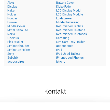
Akku
Battery Cover
Display
Klebe Folie
Halter
LCD Display Modul
Holder
LCD Display Module
Houder
Luidspreker
Huawei
Middenbehuizing
Middle Cover
Refurbished Tablets
Mittel Gehäuse
Refurbished Telefone
Nokia
Refurbished Telefoons
OnePlus
Samsung
Plak Sticker
Sim Card Tray Holder
Simkaarthouder
accessories
Simkarten Halter
iPad
Sony
iPad Used Tablets
Zubehör
iPhoneUsed Phones
accessoires
iphone
Kontakt