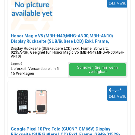
Exkl. MwSt.
Honor Magic V5 (MBH-N49;MHG-AN00;MBH-AN10)
Display Rückseite (SUB/äußere LCD) Exkl. Frame,
Schwarz, 0235APSH
Display Rückseite (SUB/äußere LCD) Exkl. Frame, Schwarz,
0235APSH, Geeignet für: Honor Magic V5 (MBH-N49;MHG-AN00;MBH-
AN10)
Lager: 0
Schicken Sie mir wenn
Lieferzeit: Versandbereit in 5 -
verfügbar!
15 Werktagen
€--,--
*
Exkl. MwSt.
Google Pixel 10 Pro Fold (GU0NP;GM66V) Display
Rückseite (SUB/äußere LCD) Exkl. Frame, G949-01528-