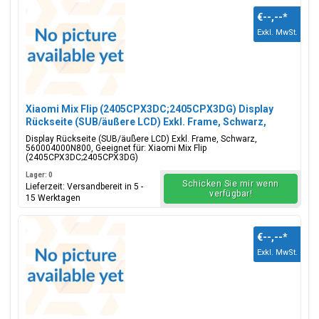
€--,--
*
Exkl. MwSt.
Xiaomi Mix Flip (2405CPX3DC;2405CPX3DG) Display
Rückseite (SUB/äußere LCD) Exkl. Frame, Schwarz,
560004000N800
Display Rückseite (SUB/äußere LCD) Exkl. Frame, Schwarz,
560004000N800, Geeignet für: Xiaomi Mix Flip
(2405CPX3DC;2405CPX3DG)
Lager: 0
Schicken Sie mir wenn
Lieferzeit: Versandbereit in 5 -
verfügbar!
15 Werktagen
€--,--
*
Exkl. MwSt.