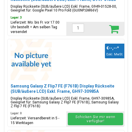
00
Display Rückseite (SUB/äußere LCD) Exkl. Frame, G949-01528-00,
Geeignet für: Google Pixel 10 Pro Fold (GU0NP;GM66V)
Lager: 3
Lieferzeit: Mo. bis Fr. vor 17.00
Uhr bestellt = Am selben Tag
versendet
€--,--
*
Exkl. MwSt.
Samsung Galaxy Z Flip7 FE (F761B) Display Rückseite
(SUB/äußere LCD) Exkl. Frame, GH97-30985A
Display Rückseite (SUB/äußere LCD) Exkl. Frame, GH97-30985A,
Geeignet für: Samsung Galaxy Z Flip7 FE (F761B), Samsung Galaxy
Z Flip 7 FE (F761B)
Lager: 0
Schicken Sie mir wenn
Lieferzeit: Versandbereit in 5 -
verfügbar!
15 Werktagen