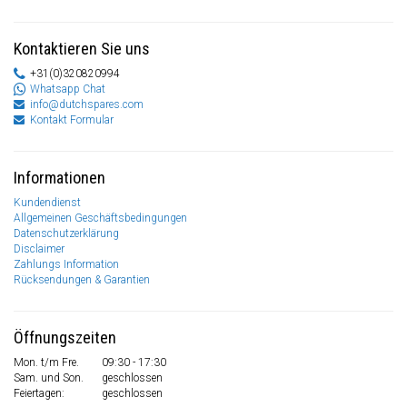
Kontaktieren Sie uns
+31(0)320820994
Whatsapp Chat
info@dutchspares.com
Kontakt Formular
Informationen
Kundendienst
Allgemeinen Geschäftsbedingungen
Datenschutzerklärung
Disclaimer
Zahlungs Information
Rücksendungen & Garantien
Öffnungszeiten
Mon. t/m Fre.
09:30 - 17:30
Sam. und Son.
geschlossen
Feiertagen:
geschlossen