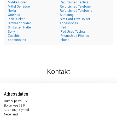
Middle Cover
Refurbished Tablets
Mittel Gehäuse
Refurbished Telefone
Nokia
Refurbished Telefoons
OnePlus
Samsung
Plak Sticker
Sim Card Tray Holder
Simkaarthouder
accessories
Simkarten Halter
iPad
Sony
iPad Used Tablets
Zubehör
iPhoneUsed Phones
accessoires
iphone
Kontakt
Adressdaten
DutchSpares B.V.
Bolderweg 72 F
8243 RD, Lelystad
Nederland