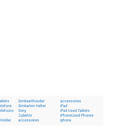
ablets
Simkaarthouder
accessories
elefone
Simkarten Halter
iPad
elefoons
Sony
iPad Used Tablets
Zubehör
iPhoneUsed Phones
 Holder
accessoires
iphone