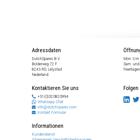
Adressdaten
Öffnun
DutchSpares B.V.
Mon. t/m 
Bolderweg 72 F
Sam. und
8243 RD, Lelystad
Feiertagen
Nederland
Kontaktieren Sie uns
Folgen 
+31(0)320820994
Whatsapp Chat
info@dutchspares.com
Kontakt Formular
Informationen
Kundendienst
Allgemeinen Geschäftsbedingungen