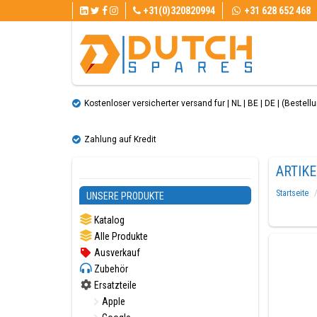
+31(0)320820994
+31 628 652 468
Kostenloser versicherter versand fur | NL | BE | DE | (Bestellun
Zahlung auf Kredit
ARTIK
Startseite
UNSERE PRODUKTE
Katalog
Alle Produkte
Ausverkauf
Zubehör
Ersatzteile
Apple