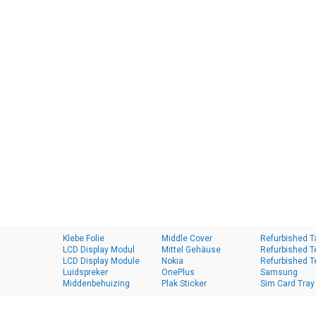
Klebe Folie
Middle Cover
Refurbished T
LCD Display Modul
Mittel Gehäuse
Refurbished T
LCD Display Module
Nokia
Refurbished T
Luidspreker
OnePlus
Samsung
Middenbehuizing
Plak Sticker
Sim Card Tray