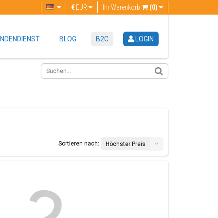
€
EUR
Ihr Warenkorb
(0)
NDENDIENST
BLOG
B2C
LOGIN
Sortieren nach:
Höchster Preis