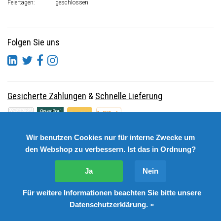
Feiertagen:
geschlossen
Folgen Sie uns
Gesicherte Zahlungen
&
Schnelle Lieferung
Wir benutzen Cookies nur für interne Zwecke um
den Webshop zu verbessern. Ist das in Ordnung?
Ja
Nein
Für weitere Informationen beachten Sie bitte unsere
© Copyright 2026 DutchSpares B.V. - Design by
Webdinge.nl
Datenschutzerklärung. »
DutchSpares B.V. word beoordeeld met
:
9,9
/
10
(
2541
Bewertungen) bij
Kiyoh.nl