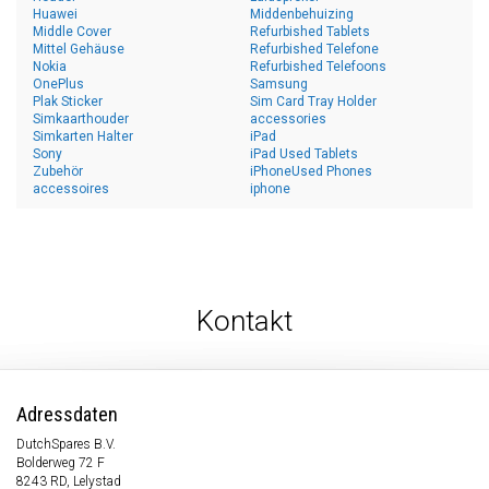
Huawei
Middenbehuizing
Middle Cover
Refurbished Tablets
Mittel Gehäuse
Refurbished Telefone
Nokia
Refurbished Telefoons
OnePlus
Samsung
Plak Sticker
Sim Card Tray Holder
Simkaarthouder
accessories
Simkarten Halter
iPad
Sony
iPad Used Tablets
Zubehör
iPhoneUsed Phones
accessoires
iphone
Kontakt
Adressdaten
DutchSpares B.V.
Bolderweg 72 F
8243 RD, Lelystad