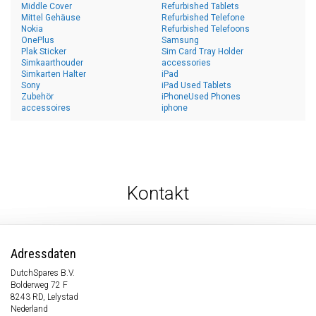
Middle Cover
Refurbished Tablets
Mittel Gehäuse
Refurbished Telefone
Nokia
Refurbished Telefoons
OnePlus
Samsung
Plak Sticker
Sim Card Tray Holder
Simkaarthouder
accessories
Simkarten Halter
iPad
Sony
iPad Used Tablets
Zubehör
iPhoneUsed Phones
accessoires
iphone
Kontakt
Adressdaten
DutchSpares B.V.
Bolderweg 72 F
8243 RD, Lelystad
Nederland