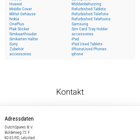
Huawei
Middenbehuizing
Middle Cover
Refurbished Tablets
Mittel Gehäuse
Refurbished Telefone
Nokia
Refurbished Telefoons
OnePlus
Samsung
Plak Sticker
Sim Card Tray Holder
Simkaarthouder
accessories
Simkarten Halter
iPad
Sony
iPad Used Tablets
Zubehör
iPhoneUsed Phones
accessoires
iphone
Kontakt
Adressdaten
DutchSpares B.V.
Bolderweg 72 F
8243 RD, Lelystad