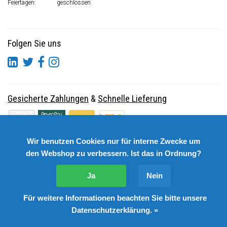
Feiertagen:
geschlossen
Folgen Sie uns
Gesicherte Zahlungen
&
Schnelle Lieferung
Wir benutzen Cookies nur für interne Zwecke um
den Webshop zu verbessern. Ist das in Ordnung?
Ja
Nein
Für weitere Informationen beachten Sie bitte unsere
© Copyright 2026 DutchSpares B.V. - Design by
Webdinge.nl
Datenschutzerklärung. »
DutchSpares B.V. word beoordeeld met
:
9,9
/
10
(
2541
Bewertungen) bij
Kiyoh.nl