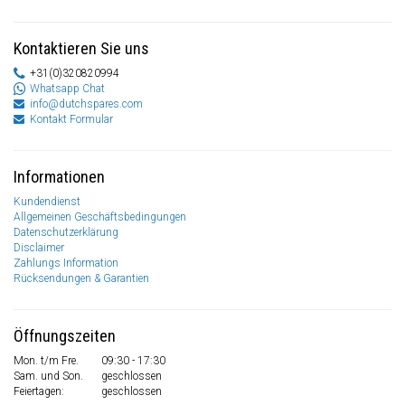
Kontaktieren Sie uns
+31(0)320820994
Whatsapp Chat
info@dutchspares.com
Kontakt Formular
Informationen
Kundendienst
Allgemeinen Geschäftsbedingungen
Datenschutzerklärung
Disclaimer
Zahlungs Information
Rücksendungen & Garantien
Öffnungszeiten
Mon. t/m Fre.
09:30 - 17:30
Sam. und Son.
geschlossen
Feiertagen:
geschlossen