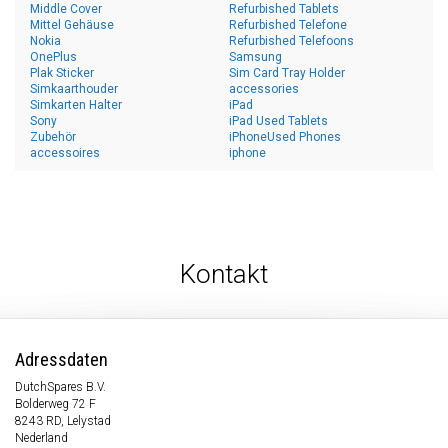
Middle Cover
Refurbished Tablets
Mittel Gehäuse
Refurbished Telefone
Nokia
Refurbished Telefoons
OnePlus
Samsung
Plak Sticker
Sim Card Tray Holder
Simkaarthouder
accessories
Simkarten Halter
iPad
Sony
iPad Used Tablets
Zubehör
iPhoneUsed Phones
accessoires
iphone
Kontakt
Adressdaten
DutchSpares B.V.
Bolderweg 72 F
8243 RD, Lelystad
Nederland