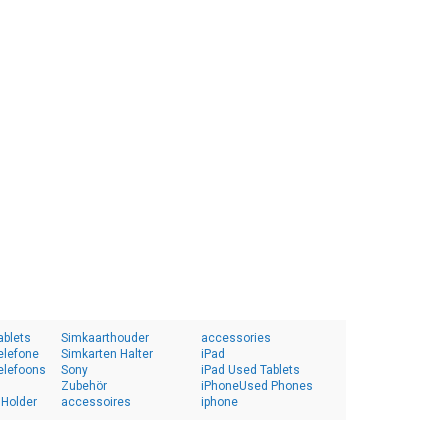
ablets
Simkaarthouder
accessories
elefone
Simkarten Halter
iPad
elefoons
Sony
iPad Used Tablets
Zubehör
iPhoneUsed Phones
 Holder
accessoires
iphone