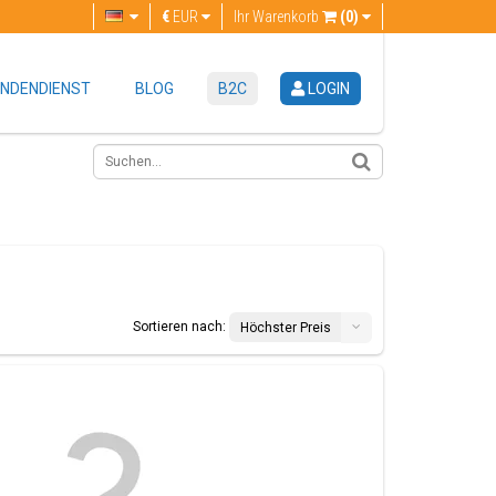
€
EUR
Ihr Warenkorb
(0)
NDENDIENST
BLOG
B2C
LOGIN
Sortieren nach:
Höchster Preis