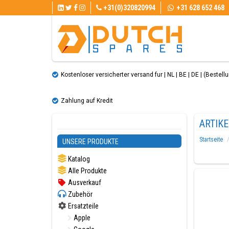
+31(0)320820994
+31 628 652 468
Kostenloser versicherter versand fur | NL | BE | DE | (Bestellun
Zahlung auf Kredit
ARTIK
Startseite
UNSERE PRODUKTE
Katalog
Alle Produkte
Ausverkauf
Zubehör
Ersatzteile
Apple