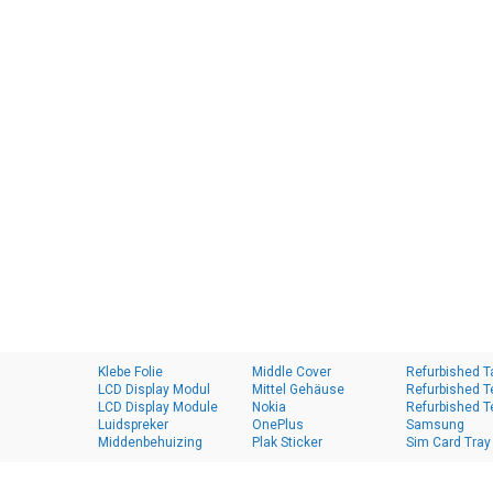
Klebe Folie
Middle Cover
Refurbished T
LCD Display Modul
Mittel Gehäuse
Refurbished T
LCD Display Module
Nokia
Refurbished T
Luidspreker
OnePlus
Samsung
Middenbehuizing
Plak Sticker
Sim Card Tray