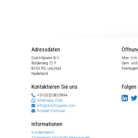
Adressdaten
Öffnun
DutchSpares B.V.
Mon. t/m 
Bolderweg 72 F
Sam. und
8243 RD, Lelystad
Feiertagen
Nederland
Kontaktieren Sie uns
Folgen 
+31(0)320820994
Whatsapp Chat
info@dutchspares.com
Kontakt Formular
Informationen
Kundendienst
Allgemeinen Geschäftsbedingungen