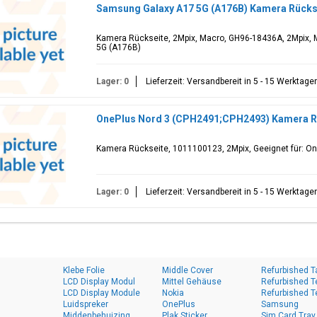
Samsung Galaxy A17 5G (A176B) Kamera Rücks
Kamera Rückseite, 2Mpix, Macro, GH96-18436A, 2Mpix, 
5G (A176B)
Lager: 0
Lieferzeit: Versandbereit in 5 - 15 Werktage
OnePlus Nord 3 (CPH2491;CPH2493) Kamera Rü
Kamera Rückseite, 1011100123, 2Mpix, Geeignet für: O
Lager: 0
Lieferzeit: Versandbereit in 5 - 15 Werktage
Klebe Folie
Middle Cover
Refurbished T
LCD Display Modul
Mittel Gehäuse
Refurbished T
LCD Display Module
Nokia
Refurbished T
Luidspreker
OnePlus
Samsung
Middenbehuizing
Plak Sticker
Sim Card Tray