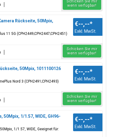
Schicken Sie mir
n
wenn verfügbar!
amera Rückseite, 50Mpix,
€--,--
*
Exkl. MwSt.
ePlus 11 5G (CPH2449;CPH2447;CPH2451)
Schicken Sie mir
n
wenn verfügbar!
ckseite, 50Mpix, 1011100126
€--,--
*
Exkl. MwSt.
OnePlus Nord 3 (CPH2491;CPH2493)
Schicken Sie mir
n
wenn verfügbar!
 50Mpix, 1/1.57, WIDE, GH96-
€--,--
*
Exkl. MwSt.
0Mpix, 1/1.57, WIDE, Geeignet für: