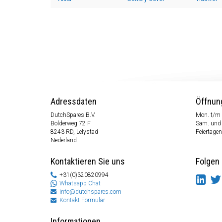
Adressdaten
Öffnun
DutchSpares B.V.
Mon. t/m 
Bolderweg 72 F
Sam. und
8243 RD, Lelystad
Feiertagen
Nederland
Kontaktieren Sie uns
Folgen 
+31(0)320820994
Whatsapp Chat
info@dutchspares.com
Kontakt Formular
Informationen