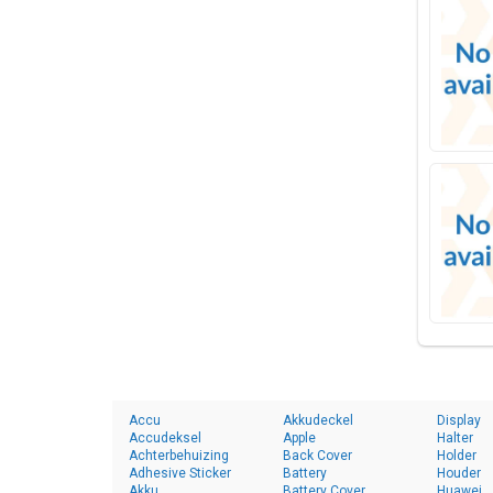
Accu
Akkudeckel
Display
Accudeksel
Apple
Halter
Achterbehuizing
Back Cover
Holder
Adhesive Sticker
Battery
Houder
Akku
Battery Cover
Huawei