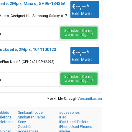
eite, 2Mpix, Macro, GH96-18436A
€--,--
*
Exkl. MwSt.
Macro, Geeignet für: Samsung Galaxy A17
Schicken Sie mir
n
wenn verfügbar!
ckseite, 2Mpix, 1011100123
€--,--
*
Exkl. MwSt.
nePlus Nord 3 (CPH2491;CPH2493)
Schicken Sie mir
n
wenn verfügbar!
* exkl. MwSt. zzgl.
Versandkosten
ablets
Simkaarthouder
accessories
elefone
Simkarten Halter
iPad
elefoons
Sony
iPad Used Tablets
Zubehör
iPhoneUsed Phones
 Holder
accessoires
iphone