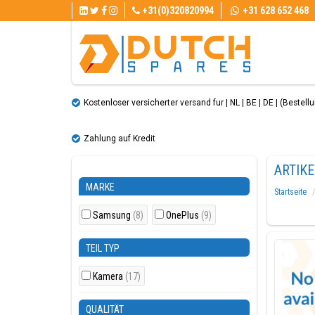
+31(0)320820994
+31 628 652 468
Kostenloser versicherter versand fur | NL | BE | DE | (Bestellun
Zahlung auf Kredit
ARTIK
MARKE
Startseite
Samsung
(8)
OnePlus
(9)
TEIL TYP
Kamera
(17)
QUALITÄT