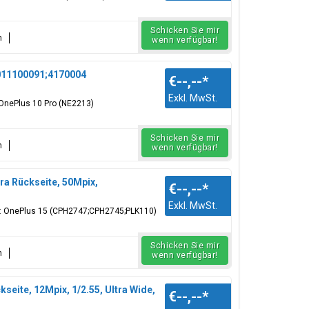
Schicken Sie mir
n
wenn verfügbar!
1011100091;4170004
€--,--
*
Exkl. MwSt.
OnePlus 10 Pro (NE2213)
Schicken Sie mir
n
wenn verfügbar!
a Rückseite, 50Mpix,
€--,--
*
Exkl. MwSt.
r: OnePlus 15 (CPH2747;CPH2745;PLK110)
Schicken Sie mir
n
wenn verfügbar!
eite, 12Mpix, 1/2.55, Ultra Wide,
€--,--
*