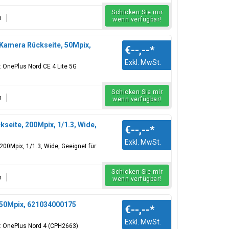
Schicken Sie mir
n
wenn verfügbar!
Kamera Rückseite, 50Mpix,
€--,--
*
Exkl. MwSt.
 OnePlus Nord CE 4 Lite 5G
Schicken Sie mir
n
wenn verfügbar!
eite, 200Mpix, 1/1.3, Wide,
€--,--
*
Exkl. MwSt.
00Mpix, 1/1.3, Wide, Geeignet für:
Schicken Sie mir
n
wenn verfügbar!
 50Mpix, 621034000175
€--,--
*
Exkl. MwSt.
: OnePlus Nord 4 (CPH2663)