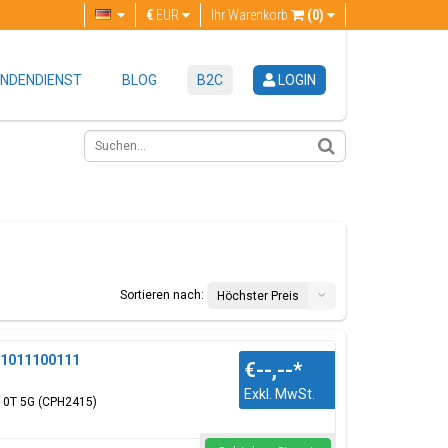
€
EUR
Ihr Warenkorb
(0)
NDENDIENST
BLOG
B2C
LOGIN
Sortieren nach:
Höchster Preis
 1011100111
€--,--
*
Exkl. MwSt.
 10T 5G (CPH2415)