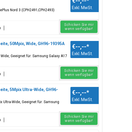
€--,--
*
Exkl. MwSt.
nePlus Nord 3 (CPH2491;CPH2493)
Schicken Sie mir
n
wenn verfügbar!
eite, 50Mpix, Wide, GH96-19395A
€--,--
*
Exkl. MwSt.
 Wide, Geeignet für: Samsung Galaxy A17
Schicken Sie mir
n
wenn verfügbar!
ite, 5Mpix Ultra-Wide, GH96-
€--,--
*
Exkl. MwSt.
x Ultra-Wide, Geeignet für: Samsung
Schicken Sie mir
n
wenn verfügbar!