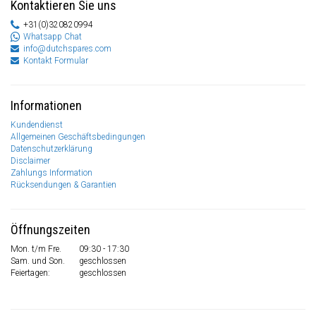
Kontaktieren Sie uns
+31(0)320820994
Whatsapp Chat
info@dutchspares.com
Kontakt Formular
Informationen
Kundendienst
Allgemeinen Geschäftsbedingungen
Datenschutzerklärung
Disclaimer
Zahlungs Information
Rücksendungen & Garantien
Öffnungszeiten
Mon. t/m Fre.
09:30 - 17:30
Sam. und Son.
geschlossen
Feiertagen:
geschlossen