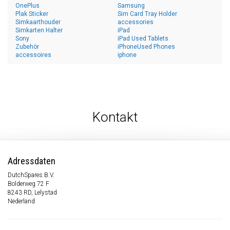
OnePlus
Samsung
Plak Sticker
Sim Card Tray Holder
Simkaarthouder
accessories
Simkarten Halter
iPad
Sony
iPad Used Tablets
Zubehör
iPhoneUsed Phones
accessoires
iphone
Kontakt
Adressdaten
DutchSpares B.V.
Bolderweg 72 F
8243 RD, Lelystad
Nederland