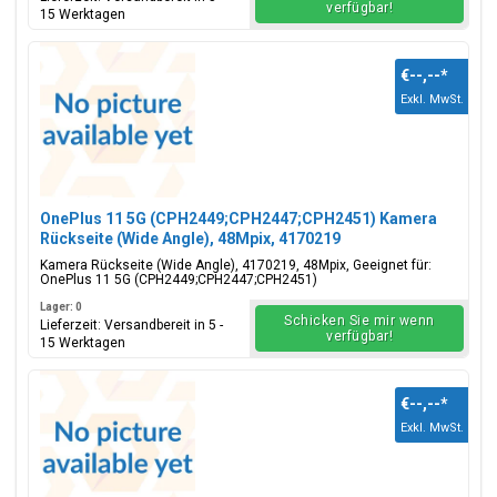
verfügbar!
15 Werktagen
€--,--
*
Exkl. MwSt.
OnePlus 11 5G (CPH2449;CPH2447;CPH2451) Kamera
Rückseite (Wide Angle), 48Mpix, 4170219
Kamera Rückseite (Wide Angle), 4170219, 48Mpix, Geeignet für:
OnePlus 11 5G (CPH2449;CPH2447;CPH2451)
Lager: 0
Schicken Sie mir wenn
Lieferzeit: Versandbereit in 5 -
verfügbar!
15 Werktagen
€--,--
*
Exkl. MwSt.