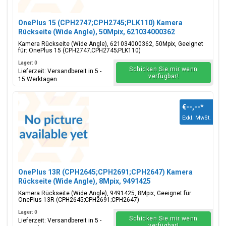
OnePlus 15 (CPH2747;CPH2745;PLK110) Kamera
Rückseite (Wide Angle), 50Mpix, 621034000362
Kamera Rückseite (Wide Angle), 621034000362, 50Mpix, Geeignet
für: OnePlus 15 (CPH2747;CPH2745;PLK110)
Lager: 0
Schicken Sie mir wenn
Lieferzeit: Versandbereit in 5 -
verfügbar!
15 Werktagen
€--,--
*
Exkl. MwSt.
OnePlus 13R (CPH2645;CPH2691;CPH2647) Kamera
Rückseite (Wide Angle), 8Mpix, 9491425
Kamera Rückseite (Wide Angle), 9491425, 8Mpix, Geeignet für:
OnePlus 13R (CPH2645;CPH2691;CPH2647)
Lager: 0
Schicken Sie mir wenn
Lieferzeit: Versandbereit in 5 -
verfügbar!