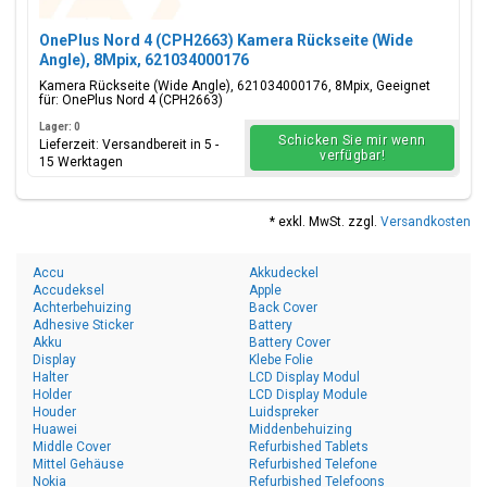
OnePlus Nord 4 (CPH2663) Kamera Rückseite (Wide
Angle), 8Mpix, 621034000176
Kamera Rückseite (Wide Angle), 621034000176, 8Mpix, Geeignet
für: OnePlus Nord 4 (CPH2663)
Lager: 0
Schicken Sie mir wenn
Lieferzeit: Versandbereit in 5 -
verfügbar!
15 Werktagen
* exkl. MwSt. zzgl.
Versandkosten
Accu
Akkudeckel
Accudeksel
Apple
Achterbehuizing
Back Cover
Adhesive Sticker
Battery
Akku
Battery Cover
Display
Klebe Folie
Halter
LCD Display Modul
Holder
LCD Display Module
Houder
Luidspreker
Huawei
Middenbehuizing
Middle Cover
Refurbished Tablets
Mittel Gehäuse
Refurbished Telefone
Nokia
Refurbished Telefoons