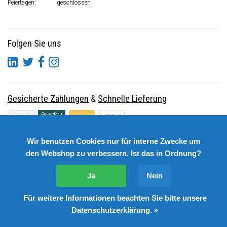
Feiertagen:
geschlossen
Folgen Sie uns
Gesicherte Zahlungen
&
Schnelle Lieferung
Wir benutzen Cookies nur für interne Zwecke um
den Webshop zu verbessern. Ist das in Ordnung?
Ja
Nein
Für weitere Informationen beachten Sie bitte unsere
© Copyright 2026 DutchSpares B.V. - Design by
Webdinge.nl
Datenschutzerklärung. »
DutchSpares B.V. word beoordeeld met
:
9,9
/
10
(
2541
Bewertungen) bij
Kiyoh.nl