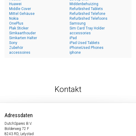
Huawei
Middenbehuizing
Middle Cover
Refurbished Tablets
Mittel Gehäuse
Refurbished Telefone
Nokia
Refurbished Telefoons
OnePlus
Samsung
Plak Sticker
Sim Card Tray Holder
Simkaarthouder
accessories
Simkarten Halter
iPad
Sony
iPad Used Tablets
Zubehör
iPhoneUsed Phones
accessoires
iphone
Kontakt
Adressdaten
DutchSpares B.V.
Bolderweg 72 F
8243 RD, Lelystad