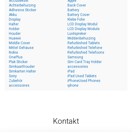
Accudeksel
Apple
Achterbehuizing
Back Cover
Adhesive Sticker
Battery
Akku
Battery Cover
Display
Klebe Folie
Halter
LCD Display Modul
Holder
LCD Display Module
Houder
Luidspreker
Huawei
Middenbehuizing
Middle Cover
Refurbished Tablets
Mittel Gehäuse
Refurbished Telefone
Nokia
Refurbished Telefoons
OnePlus
Samsung
Plak Sticker
Sim Card Tray Holder
Simkaarthouder
accessories
Simkarten Halter
iPad
Sony
iPad Used Tablets
Zubehör
iPhoneUsed Phones
accessoires
iphone
Kontakt