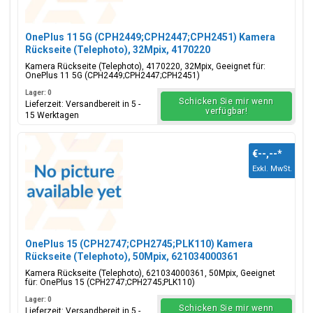
OnePlus 11 5G (CPH2449;CPH2447;CPH2451) Kamera
Rückseite (Telephoto), 32Mpix, 4170220
Kamera Rückseite (Telephoto), 4170220, 32Mpix, Geeignet für:
OnePlus 11 5G (CPH2449;CPH2447;CPH2451)
Lager: 0
Schicken Sie mir wenn
Lieferzeit: Versandbereit in 5 -
verfügbar!
15 Werktagen
€--,--
*
Exkl. MwSt.
OnePlus 15 (CPH2747;CPH2745;PLK110) Kamera
Rückseite (Telephoto), 50Mpix, 621034000361
Kamera Rückseite (Telephoto), 621034000361, 50Mpix, Geeignet
für: OnePlus 15 (CPH2747;CPH2745;PLK110)
Lager: 0
Schicken Sie mir wenn
Lieferzeit: Versandbereit in 5 -