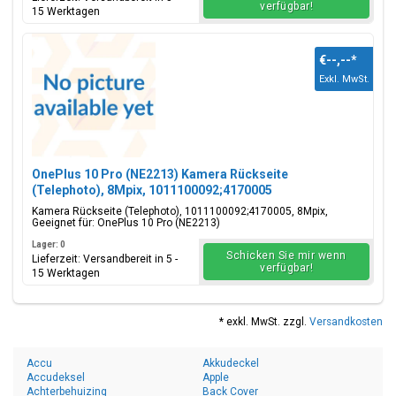
verfügbar!
15 Werktagen
€--,--
*
Exkl. MwSt.
OnePlus 10 Pro (NE2213) Kamera Rückseite
(Telephoto), 8Mpix, 1011100092;4170005
Kamera Rückseite (Telephoto), 1011100092;4170005, 8Mpix,
Geeignet für: OnePlus 10 Pro (NE2213)
Lager: 0
Schicken Sie mir wenn
Lieferzeit: Versandbereit in 5 -
verfügbar!
15 Werktagen
* exkl. MwSt. zzgl.
Versandkosten
Accu
Akkudeckel
Accudeksel
Apple
Achterbehuizing
Back Cover