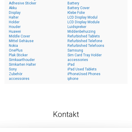
Adhesive Sticker
Battery
Akku
Battery Cover
Display
Klebe Folie
Halter
LCD Display Modul
Holder
LCD Display Module
Houder
Luidspreker
Huawei
Middenbehuizing
Middle Cover
Refurbished Tablets
Mittel Gehäuse
Refurbished Telefone
Nokia
Refurbished Telefoons
OnePlus
Samsung
Plak Sticker
Sim Card Tray Holder
Simkaarthouder
accessories
Simkarten Halter
iPad
Sony
iPad Used Tablets
Zubehör
iPhoneUsed Phones
accessoires
iphone
Kontakt