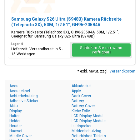
Samsung Galaxy S26 Ultra (S948B) Kamera Rückseite
(Telephoto 3X), 50M, 1/2.51", GH96-20584A
Kamera Rückseite (Telephoto 3X), GH96-20584A, 50M, 1/2.51",
Geeignet für: Samsung Galaxy S26 Ultra (S948B)
Lager: 0
Schicken Sie mir wenn
Lieferzeit: Versandbereit in 5 -
verfügbar!
15 Werktagen
* exkl. MwSt. zzgl.
Versandkosten
Accu
Akkudeckel
Accudeksel
Apple
Achterbehuizing
Back Cover
Adhesive Sticker
Battery
Akku
Battery Cover
Display
Klebe Folie
Halter
LCD Display Modul
Holder
LCD Display Module
Houder
Luidspreker
Huawei
Middenbehuizing
Middle Cover
Refurbished Tablets