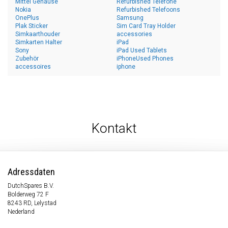
Mittel Gehäuse
Refurbished Telefone
Nokia
Refurbished Telefoons
OnePlus
Samsung
Plak Sticker
Sim Card Tray Holder
Simkaarthouder
accessories
Simkarten Halter
iPad
Sony
iPad Used Tablets
Zubehör
iPhoneUsed Phones
accessoires
iphone
Kontakt
Adressdaten
DutchSpares B.V.
Bolderweg 72 F
8243 RD, Lelystad
Nederland