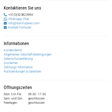
Kontaktieren Sie uns
+31(0)320820994
Whatsapp Chat
info@dutchspares.com
Kontakt Formular
Informationen
Kundendienst
Allgemeinen Geschäftsbedingungen
Datenschutzerklärung
Disclaimer
Zahlungs Information
Rücksendungen & Garantien
Öffnungszeiten
Mon. t/m Fre.
09:30 - 17:30
Sam. und Son.
geschlossen
Feiertagen:
geschlossen