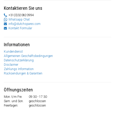
Kontaktieren Sie uns
+31(0)320820994
Whatsapp Chat
info@dutchspares.com
Kontakt Formular
Informationen
Kundendienst
Allgemeinen Geschäftsbedingungen
Datenschutzerklärung
Disclaimer
Zahlungs Information
Rücksendungen & Garantien
Öffnungszeiten
Mon. t/m Fre.
09:30 - 17:30
Sam. und Son.
geschlossen
Feiertagen:
geschlossen