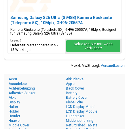
Samsung Galaxy S26 Ultra (S948B) Kamera Rückseite
(Telephoto 5X), 10Mpix, GH96-20557A
Kamera Rückseite (Telephoto 5X), GH96-20557A, 10Mpix, Geeignet
für: Samsung Galaxy S26 Ultra (S948B)
Lager: 0
Schicken Sie mir wenn
Lieferzeit: Versandbereit in 5 -
verfügbar!
15 Werktagen
* exkl. MwSt. zzgl.
Versandkosten
Accu
Akkudeckel
Accudeksel
Apple
Achterbehuizing
Back Cover
Adhesive Sticker
Battery
Akku
Battery Cover
Display
Klebe Folie
Halter
LCD Display Modul
Holder
LCD Display Module
Houder
Luidspreker
Huawei
Middenbehuizing
Middle Cover
Refurbished Tablets