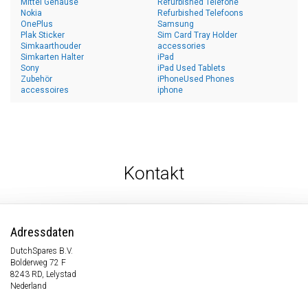
Mittel Gehäuse
Refurbished Telefone
Nokia
Refurbished Telefoons
OnePlus
Samsung
Plak Sticker
Sim Card Tray Holder
Simkaarthouder
accessories
Simkarten Halter
iPad
Sony
iPad Used Tablets
Zubehör
iPhoneUsed Phones
accessoires
iphone
Kontakt
Adressdaten
DutchSpares B.V.
Bolderweg 72 F
8243 RD, Lelystad
Nederland