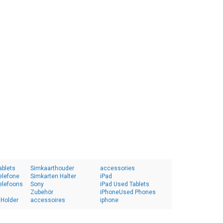
ablets
Simkaarthouder
accessories
elefone
Simkarten Halter
iPad
elefoons
Sony
iPad Used Tablets
Zubehör
iPhoneUsed Phones
 Holder
accessoires
iphone