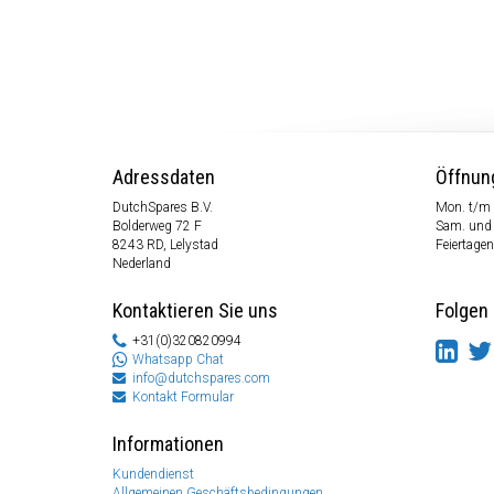
Adressdaten
Öffnun
DutchSpares B.V.
Mon. t/m 
Bolderweg 72 F
Sam. und
8243 RD, Lelystad
Feiertagen
Nederland
Kontaktieren Sie uns
Folgen 
+31(0)320820994
Whatsapp Chat
info@dutchspares.com
Kontakt Formular
Informationen
Kundendienst
Allgemeinen Geschäftsbedingungen