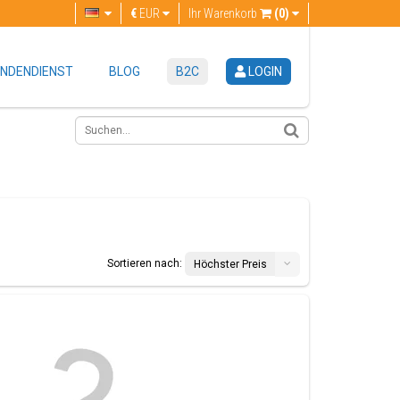
€
EUR
Ihr Warenkorb
(0)
NDENDIENST
BLOG
B2C
LOGIN
Sortieren nach:
Höchster Preis