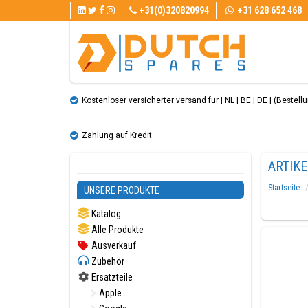
+31(0)320820994
+31 628 652 468
Kostenloser versicherter versand fur | NL | BE | DE | (Bestellun
Zahlung auf Kredit
ARTIK
Startseite
UNSERE PRODUKTE
Katalog
Alle Produkte
Ausverkauf
Zubehör
Ersatzteile
Apple