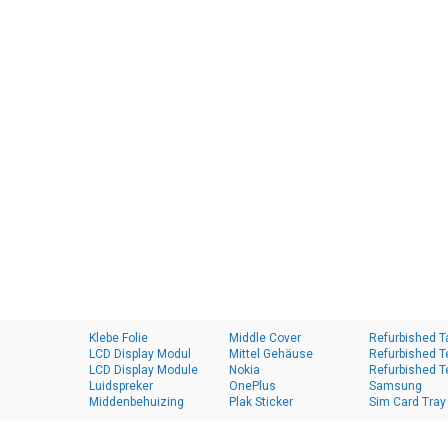
Klebe Folie
Middle Cover
Refurbished T
LCD Display Modul
Mittel Gehäuse
Refurbished T
LCD Display Module
Nokia
Refurbished T
Luidspreker
OnePlus
Samsung
Middenbehuizing
Plak Sticker
Sim Card Tray