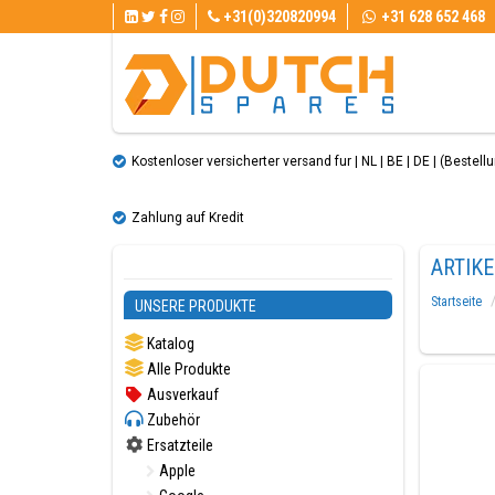
+31(0)320820994
+31 628 652 468
Kostenloser versicherter versand fur | NL | BE | DE | (Bestellun
Zahlung auf Kredit
ARTIK
Startseite
UNSERE PRODUKTE
Katalog
Alle Produkte
Ausverkauf
Zubehör
Ersatzteile
Apple