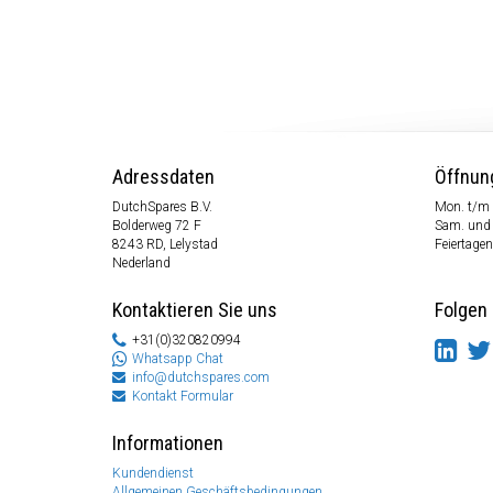
Adressdaten
Öffnun
DutchSpares B.V.
Mon. t/m 
Bolderweg 72 F
Sam. und
8243 RD, Lelystad
Feiertagen
Nederland
Kontaktieren Sie uns
Folgen 
+31(0)320820994
Whatsapp Chat
info@dutchspares.com
Kontakt Formular
Informationen
Kundendienst
Allgemeinen Geschäftsbedingungen