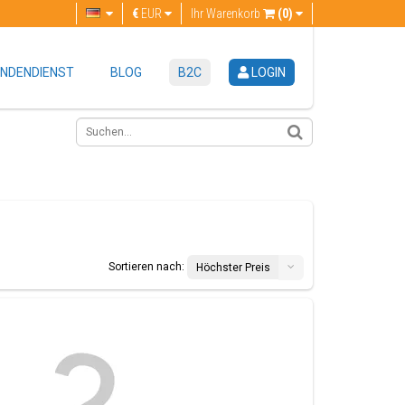
€
EUR
Ihr Warenkorb
(0)
NDENDIENST
BLOG
B2C
LOGIN
Sortieren nach:
Höchster Preis