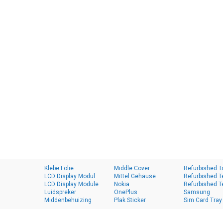
Klebe Folie
Middle Cover
Refurbished T
LCD Display Modul
Mittel Gehäuse
Refurbished T
LCD Display Module
Nokia
Refurbished T
Luidspreker
OnePlus
Samsung
Middenbehuizing
Plak Sticker
Sim Card Tray