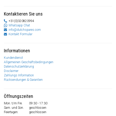
Kontaktieren Sie uns
+31(0)320820994
Whatsapp Chat
info@dutchspares.com
Kontakt Formular
Informationen
Kundendienst
Allgemeinen Geschäftsbedingungen
Datenschutzerklärung
Disclaimer
Zahlungs Information
Rücksendungen & Garantien
Öffnungszeiten
Mon. t/m Fre.
09:30 - 17:30
Sam. und Son.
geschlossen
Feiertagen:
geschlossen