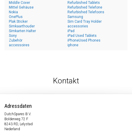
Middle Cover
Refurbished Tablets
Mittel Gehäuse
Refurbished Telefone
Nokia
Refurbished Telefoons
OnePlus
Samsung
Plak Sticker
Sim Card Tray Holder
Simkaarthouder
accessories
Simkarten Halter
iPad
Sony
iPad Used Tablets
Zubehör
iPhoneUsed Phones
accessoires
iphone
Kontakt
Adressdaten
DutchSpares B.V.
Bolderweg 72 F
8243 RD, Lelystad
Nederland