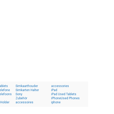
ablets
Simkaarthouder
accessories
elefone
Simkarten Halter
iPad
elefoons
Sony
iPad Used Tablets
Zubehör
iPhoneUsed Phones
 Holder
accessoires
iphone