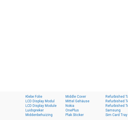
Klebe Folie
Middle Cover
Refurbished T
LCD Display Modul
Mittel Gehäuse
Refurbished T
LCD Display Module
Nokia
Refurbished T
Luidspreker
OnePlus
Samsung
Middenbehuizing
Plak Sticker
Sim Card Tray