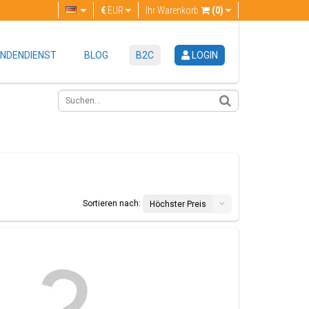
€
EUR
Ihr Warenkorb
(0)
NDENDIENST
BLOG
B2C
LOGIN
Sortieren nach:
Höchster Preis