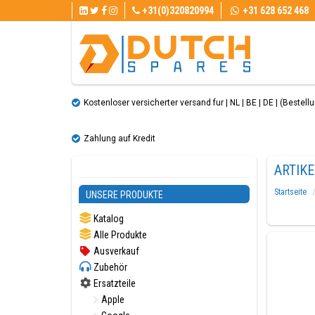
+31(0)320820994
+31 628 652 468
Kostenloser versicherter versand fur | NL | BE | DE | (Bestellun
Zahlung auf Kredit
ARTIK
Startseite
UNSERE PRODUKTE
Katalog
Alle Produkte
Ausverkauf
Zubehör
Ersatzteile
Apple