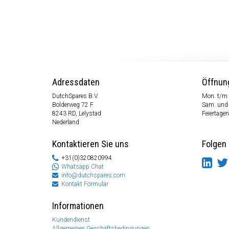
Adressdaten
Öffnun
DutchSpares B.V.
Mon. t/m 
Bolderweg 72 F
Sam. und
8243 RD, Lelystad
Feiertagen
Nederland
Kontaktieren Sie uns
Folgen 
+31(0)320820994
Whatsapp Chat
info@dutchspares.com
Kontakt Formular
Informationen
Kundendienst
Allgemeinen Geschäftsbedingungen