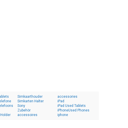
ablets
Simkaarthouder
accessories
elefone
Simkarten Halter
iPad
elefoons
Sony
iPad Used Tablets
Zubehör
iPhoneUsed Phones
 Holder
accessoires
iphone