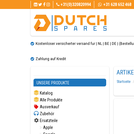
+31(0)320820994
+31 628 652 468
Kostenloser versicherter versand fur | NL | BE | DE | (Bestellun
Zahlung auf Kredit
ARTIK
Startseite
UNSERE PRODUKTE
Katalog
Alle Produkte
Ausverkauf
Zubehör
Ersatzteile
Apple