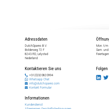
Adressdaten
Öffnun
DutchSpares B.V.
Mon. t/m 
Bolderweg 72 F
Sam. und
8243 RD, Lelystad
Feiertagen
Nederland
Kontaktieren Sie uns
Folgen 
+31(0)320820994
Whatsapp Chat
info@dutchspares.com
Kontakt Formular
Informationen
Kundendienst
Allgemeinen Geschäftsbedingungen