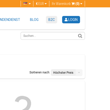
€
EUR
Ihr Warenkorb
(0)
NDENDIENST
BLOG
B2C
LOGIN
Sortieren nach:
Höchster Preis