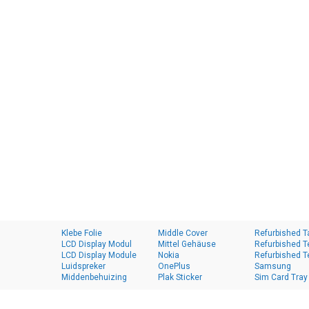
Klebe Folie
Middle Cover
Refurbished T
LCD Display Modul
Mittel Gehäuse
Refurbished T
LCD Display Module
Nokia
Refurbished T
Luidspreker
OnePlus
Samsung
Middenbehuizing
Plak Sticker
Sim Card Tray