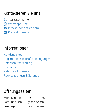
Kontaktieren Sie uns
+31(0)320820994
Whatsapp Chat
info@dutchspares.com
Kontakt Formular
Informationen
Kundendienst
Allgemeinen Geschäftsbedingungen
Datenschutzerklärung
Disclaimer
Zahlungs Information
Rücksendungen & Garantien
Öffnungszeiten
Mon. t/m Fre.
09:30 - 17:30
Sam. und Son.
geschlossen
Feiertagen:
geschlossen