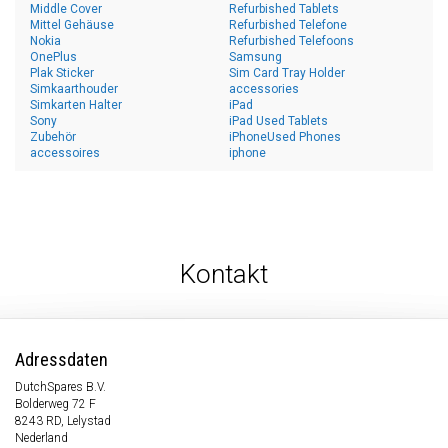
Middle Cover
Refurbished Tablets
Mittel Gehäuse
Refurbished Telefone
Nokia
Refurbished Telefoons
OnePlus
Samsung
Plak Sticker
Sim Card Tray Holder
Simkaarthouder
accessories
Simkarten Halter
iPad
Sony
iPad Used Tablets
Zubehör
iPhoneUsed Phones
accessoires
iphone
Kontakt
Adressdaten
DutchSpares B.V.
Bolderweg 72 F
8243 RD, Lelystad
Nederland