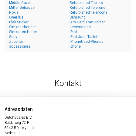
Middle Cover
Refurbished Tablets
Mittel Gehäuse
Refurbished Telefone
Nokia
Refurbished Telefoons
OnePlus
Samsung
Plak Sticker
Sim Card Tray Holder
Simkaarthouder
accessories
Simkarten Halter
iPad
Sony
iPad Used Tablets
Zubehör
iPhoneUsed Phones
accessoires
iphone
Kontakt
Adressdaten
DutchSpares B.V.
Bolderweg 72 F
8243 RD, Lelystad
Nederland