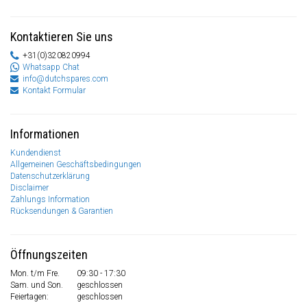
Kontaktieren Sie uns
+31(0)320820994
Whatsapp Chat
info@dutchspares.com
Kontakt Formular
Informationen
Kundendienst
Allgemeinen Geschäftsbedingungen
Datenschutzerklärung
Disclaimer
Zahlungs Information
Rücksendungen & Garantien
Öffnungszeiten
Mon. t/m Fre.
09:30 - 17:30
Sam. und Son.
geschlossen
Feiertagen:
geschlossen