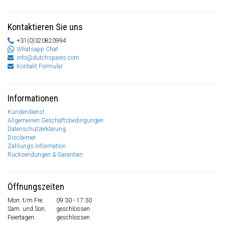
Kontaktieren Sie uns
+31(0)320820994
Whatsapp Chat
info@dutchspares.com
Kontakt Formular
Informationen
Kundendienst
Allgemeinen Geschäftsbedingungen
Datenschutzerklärung
Disclaimer
Zahlungs Information
Rücksendungen & Garantien
Öffnungszeiten
Mon. t/m Fre.
09:30 - 17:30
Sam. und Son.
geschlossen
Feiertagen:
geschlossen