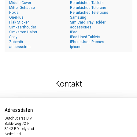
Middle Cover
Refurbished Tablets
Mittel Gehäuse
Refurbished Telefone
Nokia
Refurbished Telefoons
OnePlus
Samsung
Plak Sticker
Sim Card Tray Holder
Simkaarthouder
accessories
Simkarten Halter
iPad
Sony
iPad Used Tablets
Zubehör
iPhoneUsed Phones
accessoires
iphone
Kontakt
Adressdaten
DutchSpares B.V.
Bolderweg 72 F
8243 RD, Lelystad
Nederland