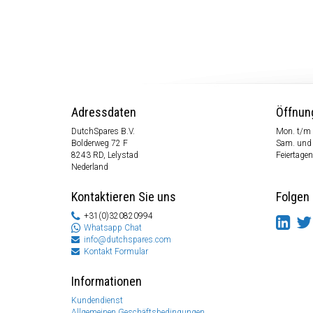
Adressdaten
Öffnun
DutchSpares B.V.
Mon. t/m 
Bolderweg 72 F
Sam. und
8243 RD, Lelystad
Feiertagen
Nederland
Kontaktieren Sie uns
Folgen 
+31(0)320820994
Whatsapp Chat
info@dutchspares.com
Kontakt Formular
Informationen
Kundendienst
Allgemeinen Geschäftsbedingungen