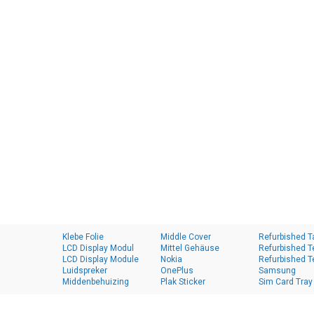
Klebe Folie
Middle Cover
Refurbished T
LCD Display Modul
Mittel Gehäuse
Refurbished T
LCD Display Module
Nokia
Refurbished T
Luidspreker
OnePlus
Samsung
Middenbehuizing
Plak Sticker
Sim Card Tray