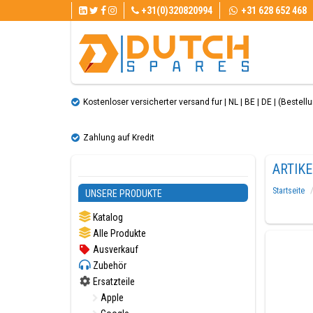
+31(0)320820994
+31 628 652 468
Kostenloser versicherter versand fur | NL | BE | DE | (Bestellun
Zahlung auf Kredit
ARTIK
Startseite
UNSERE PRODUKTE
Katalog
Alle Produkte
Ausverkauf
Zubehör
Ersatzteile
Apple