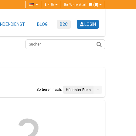
€
EUR
Ihr Warenkorb
(0)
NDENDIENST
BLOG
B2C
LOGIN
Sortieren nach:
Höchster Preis