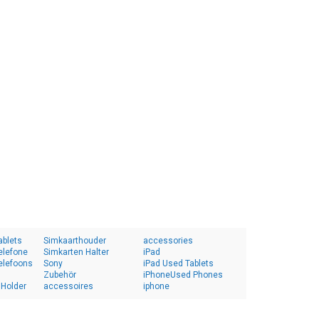
ablets
Simkaarthouder
accessories
elefone
Simkarten Halter
iPad
elefoons
Sony
iPad Used Tablets
Zubehör
iPhoneUsed Phones
 Holder
accessoires
iphone