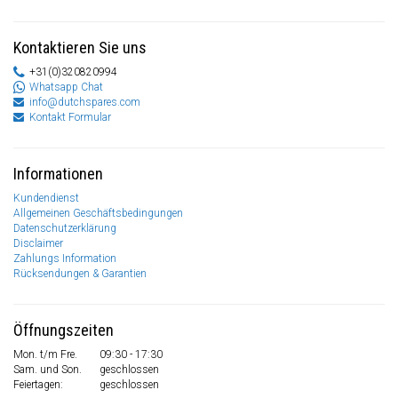
Kontaktieren Sie uns
+31(0)320820994
Whatsapp Chat
info@dutchspares.com
Kontakt Formular
Informationen
Kundendienst
Allgemeinen Geschäftsbedingungen
Datenschutzerklärung
Disclaimer
Zahlungs Information
Rücksendungen & Garantien
Öffnungszeiten
Mon. t/m Fre.
09:30 - 17:30
Sam. und Son.
geschlossen
Feiertagen:
geschlossen