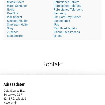
Middle Cover
Refurbished Tablets
Mittel Gehäuse
Refurbished Telefone
Nokia
Refurbished Telefoons
OnePlus
Samsung
Plak Sticker
Sim Card Tray Holder
Simkaarthouder
accessories
Simkarten Halter
iPad
Sony
iPad Used Tablets
Zubehör
iPhoneUsed Phones
accessoires
iphone
Kontakt
Adressdaten
DutchSpares B.V.
Bolderweg 72 F
8243 RD, Lelystad
Nederland