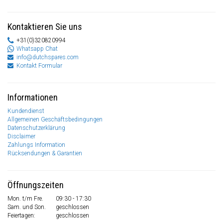
Kontaktieren Sie uns
+31(0)320820994
Whatsapp Chat
info@dutchspares.com
Kontakt Formular
Informationen
Kundendienst
Allgemeinen Geschäftsbedingungen
Datenschutzerklärung
Disclaimer
Zahlungs Information
Rücksendungen & Garantien
Öffnungszeiten
Mon. t/m Fre.
09:30 - 17:30
Sam. und Son.
geschlossen
Feiertagen:
geschlossen