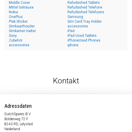
Middle Cover
Refurbished Tablets
Mittel Gehäuse
Refurbished Telefone
Nokia
Refurbished Telefoons
OnePlus
Samsung
Plak Sticker
Sim Card Tray Holder
Simkaarthouder
accessories
Simkarten Halter
iPad
Sony
iPad Used Tablets
Zubehör
iPhoneUsed Phones
accessoires
iphone
Kontakt
Adressdaten
DutchSpares B.V.
Bolderweg 72 F
8243 RD, Lelystad
Nederland