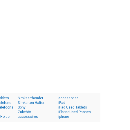
ablets
Simkaarthouder
accessories
elefone
Simkarten Halter
iPad
elefoons
Sony
iPad Used Tablets
Zubehör
iPhoneUsed Phones
 Holder
accessoires
iphone