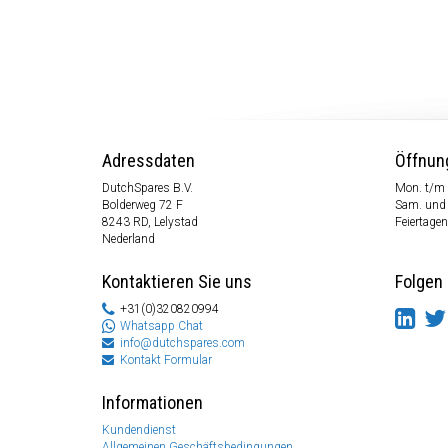
Adressdaten
Öffnun
DutchSpares B.V.
Mon. t/m 
Bolderweg 72 F
Sam. und
8243 RD, Lelystad
Feiertagen
Nederland
Kontaktieren Sie uns
Folgen 
+31(0)320820994
Whatsapp Chat
info@dutchspares.com
Kontakt Formular
Informationen
Kundendienst
Allgemeinen Geschäftsbedingungen