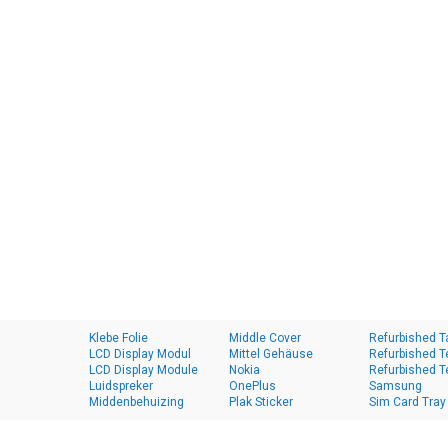
Klebe Folie
Middle Cover
Refurbished T
LCD Display Modul
Mittel Gehäuse
Refurbished T
LCD Display Module
Nokia
Refurbished T
Luidspreker
OnePlus
Samsung
Middenbehuizing
Plak Sticker
Sim Card Tray