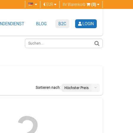
€
EUR
Ihr Warenkorb
(0)
NDENDIENST
BLOG
B2C
LOGIN
Sortieren nach:
Höchster Preis