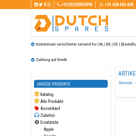
+31(0)320820994
+31 628 652 468
Kostenloser versicherter versand fur | NL | BE | DE | (Bestellun
Zahlung auf Kredit
ARTIKE
Startseite
UNSERE PRODUKTE
Katalog
Alle Produkte
Ausverkauf
Zubehör
Ersatzteile
Apple