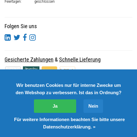
Feiertagen:
geschlossen
Folgen Sie uns
Gesicherte Zahlungen
&
Schnelle Lieferung
Wir benutzen Cookies nur für interne Zwecke um
den Webshop zu verbessern. Ist das in Ordnung?
Ja
Nein
Für weitere Informationen beachten Sie bitte unsere
© Copyright 2026 DutchSpares B.V. - Design by
Webdinge.nl
Datenschutzerklärung. »
DutchSpares B.V. word beoordeeld met
:
9,9
/
10
(
2541
Bewertungen) bij
Kiyoh.nl