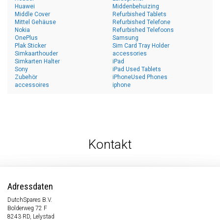
Huawei
Middenbehuizing
Middle Cover
Refurbished Tablets
Mittel Gehäuse
Refurbished Telefone
Nokia
Refurbished Telefoons
OnePlus
Samsung
Plak Sticker
Sim Card Tray Holder
Simkaarthouder
accessories
Simkarten Halter
iPad
Sony
iPad Used Tablets
Zubehör
iPhoneUsed Phones
accessoires
iphone
Kontakt
Adressdaten
DutchSpares B.V.
Bolderweg 72 F
8243 RD, Lelystad