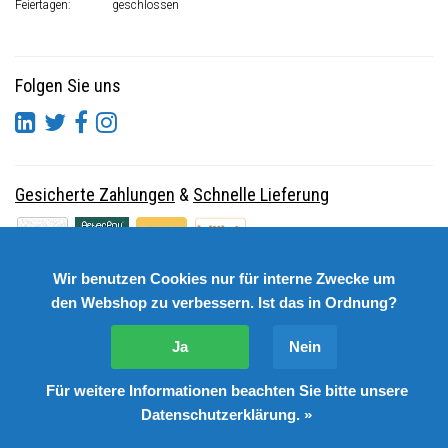
Feiertagen:
geschlossen
Folgen Sie uns
Gesicherte Zahlungen
&
Schnelle Lieferung
Wir benutzen Cookies nur für interne Zwecke um
den Webshop zu verbessern. Ist das in Ordnung?
Ja
Nein
Für weitere Informationen beachten Sie bitte unsere
© Copyright 2026 DutchSpares B.V. - Design by
Webdinge.nl
Datenschutzerklärung. »
DutchSpares B.V. word beoordeeld met
:
9,9
/
10
(
2541
Bewertungen) bij
Kiyoh.nl