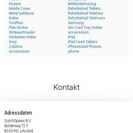
Huawei
Middenbehuizing
Middle Cover
Refurbished Tablets
Mittel Gehäuse
Refurbished Telefone
Nokia
Refurbished Telefoons
OnePlus
Samsung
Plak Sticker
Sim Card Tray Holder
Simkaarthouder
accessories
Simkarten Halter
iPad
Sony
iPad Used Tablets
Zubehör
iPhoneUsed Phones
accessoires
iphone
Kontakt
Adressdaten
DutchSpares B.V.
Bolderweg 72 F
8243 RD, Lelystad