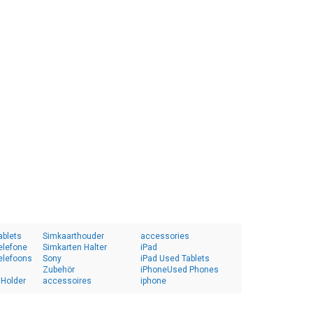
ablets
Simkaarthouder
accessories
elefone
Simkarten Halter
iPad
elefoons
Sony
iPad Used Tablets
Zubehör
iPhoneUsed Phones
 Holder
accessoires
iphone