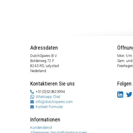
Adressdaten
Öffnun
DutchSpares B.V.
Mon. t/m 
Bolderweg 72 F
Sam. und
8243 RD, Lelystad
Feiertagen
Nederland
Kontaktieren Sie uns
Folgen 
+31(0)320820994
Whatsapp Chat
info@dutchspares.com
Kontakt Formular
Informationen
Kundendienst
Allgemeinen Geschäftsbedingungen