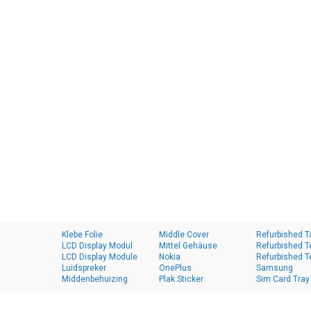
Klebe Folie
Middle Cover
Refurbished T
LCD Display Modul
Mittel Gehäuse
Refurbished T
LCD Display Module
Nokia
Refurbished T
Luidspreker
OnePlus
Samsung
Middenbehuizing
Plak Sticker
Sim Card Tray