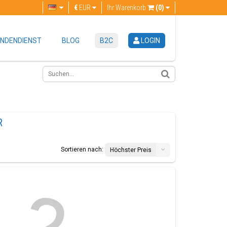
€
EUR
Ihr Warenkorb
(0)
NDENDIENST
BLOG
B2C
LOGIN
R
Sortieren nach:
Höchster Preis