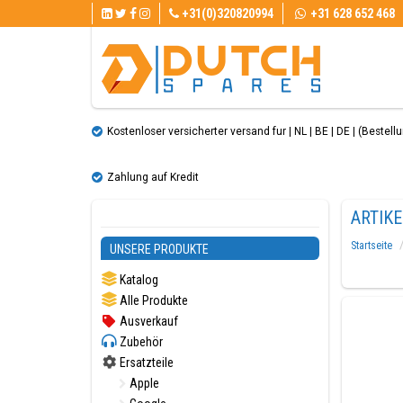
+31(0)320820994
+31 628 652 468
Kostenloser versicherter versand fur | NL | BE | DE | (Bestellun
Zahlung auf Kredit
ARTIKE
Startseite
UNSERE PRODUKTE
Katalog
Alle Produkte
Ausverkauf
Zubehör
Ersatzteile
Apple