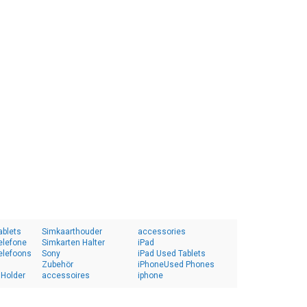
ablets
Simkaarthouder
accessories
elefone
Simkarten Halter
iPad
elefoons
Sony
iPad Used Tablets
Zubehör
iPhoneUsed Phones
 Holder
accessoires
iphone