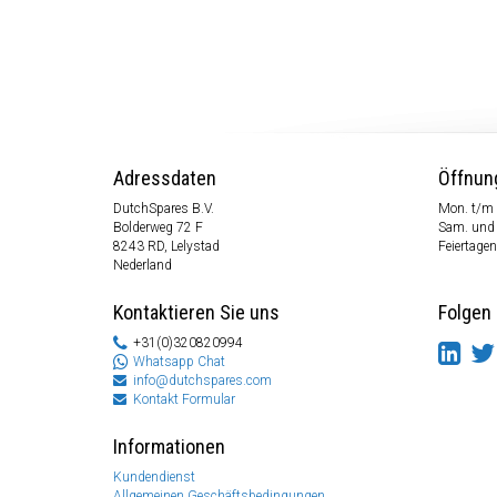
Adressdaten
Öffnun
DutchSpares B.V.
Mon. t/m 
Bolderweg 72 F
Sam. und
8243 RD, Lelystad
Feiertagen
Nederland
Kontaktieren Sie uns
Folgen 
+31(0)320820994
Whatsapp Chat
info@dutchspares.com
Kontakt Formular
Informationen
Kundendienst
Allgemeinen Geschäftsbedingungen