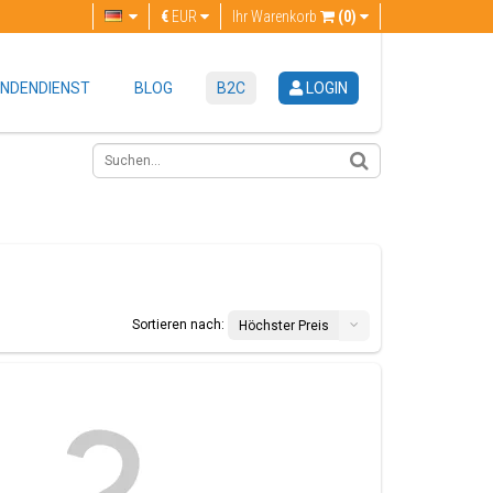
€
EUR
Ihr Warenkorb
(0)
NDENDIENST
BLOG
B2C
LOGIN
Sortieren nach:
Höchster Preis