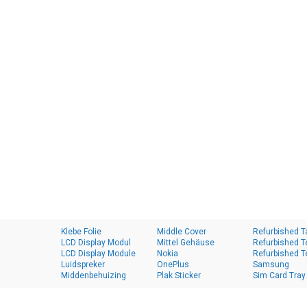
Klebe Folie
Middle Cover
Refurbished T
LCD Display Modul
Mittel Gehäuse
Refurbished T
LCD Display Module
Nokia
Refurbished T
Luidspreker
OnePlus
Samsung
Middenbehuizing
Plak Sticker
Sim Card Tray