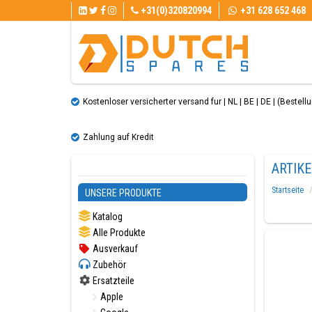
+31(0)320820994
+31 628 652 468
Kostenloser versicherter versand fur | NL | BE | DE | (Bestellun
Zahlung auf Kredit
ARTIK
Startseite
UNSERE PRODUKTE
Katalog
Alle Produkte
Ausverkauf
Zubehör
Ersatzteile
Apple