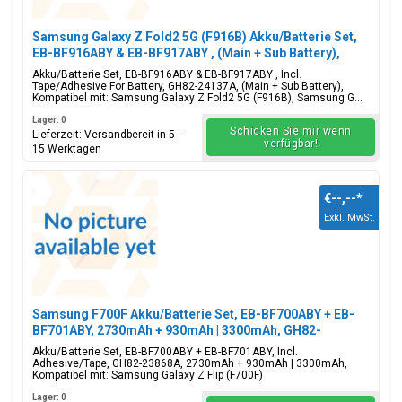
Samsung Galaxy Z Fold2 5G (F916B) Akku/Batterie Set,
EB-BF916ABY & EB-BF917ABY , (Main + Sub Battery),
GH82-24137A
Akku/Batterie Set, EB-BF916ABY & EB-BF917ABY , Incl.
Tape/Adhesive For Battery, GH82-24137A, (Main + Sub Battery),
Kompatibel mit: Samsung Galaxy Z Fold2 5G (F916B), Samsung G...
Lager: 0
Schicken Sie mir wenn
Lieferzeit: Versandbereit in 5 -
verfügbar!
15 Werktagen
€--,--
*
Exkl. MwSt.
Samsung F700F Akku/Batterie Set, EB-BF700ABY + EB-
BF701ABY, 2730mAh + 930mAh | 3300mAh, GH82-
23868A
Akku/Batterie Set, EB-BF700ABY + EB-BF701ABY, Incl.
Adhesive/Tape, GH82-23868A, 2730mAh + 930mAh | 3300mAh,
Kompatibel mit: Samsung Galaxy Z Flip (F700F)
Lager: 0