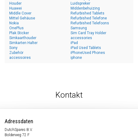
Houder
Luidspreker
Huawei
Middenbehuizing
Middle Cover
Refurbished Tablets
Mittel Gehäuse
Refurbished Telefone
Nokia
Refurbished Telefoons
OnePlus
Samsung
Plak Sticker
Sim Card Tray Holder
Simkaarthouder
accessories
Simkarten Halter
iPad
Sony
iPad Used Tablets
Zubehör
iPhoneUsed Phones
accessoires
iphone
Kontakt
Adressdaten
DutchSpares B.V.
Bolderweg 72 F