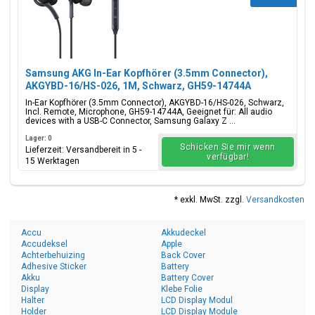
Samsung AKG In-Ear Kopfhörer (3.5mm Connector),
AKGYBD-16/HS-026, 1M, Schwarz, GH59-14744A
In-Ear Kopfhörer (3.5mm Connector), AKGYBD-16/HS-026, Schwarz,
Incl. Remote, Microphone, GH59-14744A, Geeignet für: All audio
devices with a USB-C Connector, Samsung Galaxy Z ...
Lager: 0
Schicken Sie mir wenn
Lieferzeit: Versandbereit in 5 -
verfügbar!
15 Werktagen
* exkl. MwSt. zzgl.
Versandkosten
Accu
Akkudeckel
Accudeksel
Apple
Achterbehuizing
Back Cover
Adhesive Sticker
Battery
Akku
Battery Cover
Display
Klebe Folie
Halter
LCD Display Modul
Holder
LCD Display Module