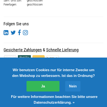
Sam. und Son.
geschlossen
Feiertagen:
geschlossen
Folgen Sie uns
Gesicherte Zahlungen
&
Schnelle Lieferung
Wir benutzen Cookies nur für interne Zwecke um
den Webshop zu verbessern. Ist das in Ordnung?
Ja
Nein
Für weitere Informationen beachten Sie bitte unsere
© Copyright 2026 DutchSpares B.V. - Design by
Webdinge.nl
Datenschutzerklärung. »
DutchSpares B.V. word beoordeeld met
:
9,9
/
10
(
2541
Bewertungen) bij