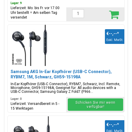
Lager: 9
Lieferzeit: Mo. bis Fr. vor 17.00
Uhr bestellt = Am selben Tag
versendet
€--,--
*
Exkl. MwSt.
Samsung AKG In-Ear Kopfhörer (USB-C Connector),
RYBM7, 1M, Schwarz, GH59-15198A
In-Ear Kopfhörer (USB-C Connector), RYBM7, Schwarz, Incl. Remote,
Microphone, GH59-15198A, Geeignet für: All audio devices with a
USB-C Connector, Samsung Galaxy Z Fold7 (F966...
Lager: 0
Schicken Sie mir wenn
Lieferzeit: Versandbereit in 5 -
verfügbar!
15 Werktagen
€--,--
*
Exkl. MwSt.