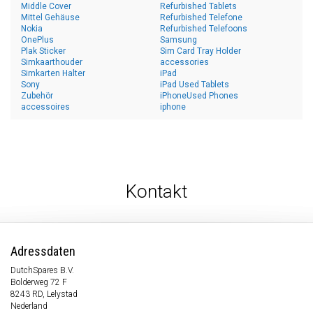
Middle Cover
Refurbished Tablets
Mittel Gehäuse
Refurbished Telefone
Nokia
Refurbished Telefoons
OnePlus
Samsung
Plak Sticker
Sim Card Tray Holder
Simkaarthouder
accessories
Simkarten Halter
iPad
Sony
iPad Used Tablets
Zubehör
iPhoneUsed Phones
accessoires
iphone
Kontakt
Adressdaten
DutchSpares B.V.
Bolderweg 72 F
8243 RD, Lelystad
Nederland