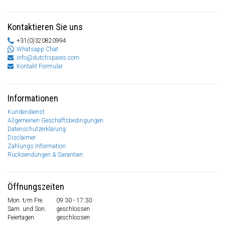
Kontaktieren Sie uns
+31(0)320820994
Whatsapp Chat
info@dutchspares.com
Kontakt Formular
Informationen
Kundendienst
Allgemeinen Geschäftsbedingungen
Datenschutzerklärung
Disclaimer
Zahlungs Information
Rücksendungen & Garantien
Öffnungszeiten
Mon. t/m Fre.
09:30 - 17:30
Sam. und Son.
geschlossen
Feiertagen:
geschlossen