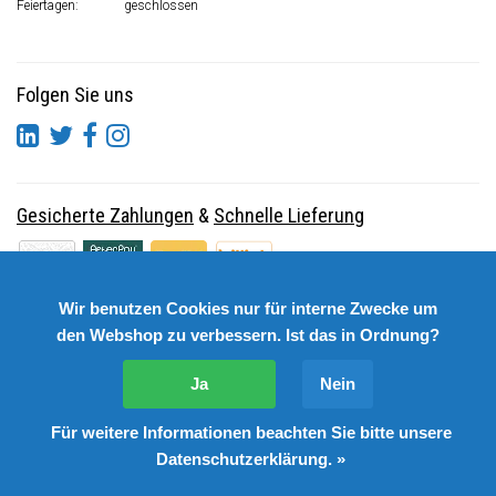
Feiertagen:
geschlossen
Folgen Sie uns
Gesicherte Zahlungen
&
Schnelle Lieferung
Wir benutzen Cookies nur für interne Zwecke um
den Webshop zu verbessern. Ist das in Ordnung?
Ja
Nein
Für weitere Informationen beachten Sie bitte unsere
© Copyright 2026 DutchSpares B.V. - Design by
Webdinge.nl
Datenschutzerklärung. »
DutchSpares B.V. word beoordeeld met
:
9,9
/
10
(
2541
Bewertungen) bij
Kiyoh.nl