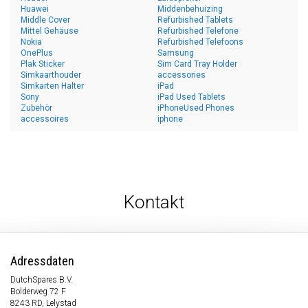
Huawei
Middenbehuizing
Middle Cover
Refurbished Tablets
Mittel Gehäuse
Refurbished Telefone
Nokia
Refurbished Telefoons
OnePlus
Samsung
Plak Sticker
Sim Card Tray Holder
Simkaarthouder
accessories
Simkarten Halter
iPad
Sony
iPad Used Tablets
Zubehör
iPhoneUsed Phones
accessoires
iphone
Kontakt
Adressdaten
DutchSpares B.V.
Bolderweg 72 F
8243 RD, Lelystad