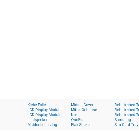
Klebe Folie
Middle Cover
Refurbished T
LCD Display Modul
Mittel Gehäuse
Refurbished T
LCD Display Module
Nokia
Refurbished T
Luidspreker
OnePlus
Samsung
Middenbehuizing
Plak Sticker
Sim Card Tray