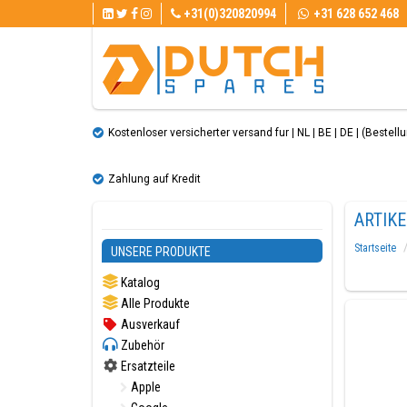
+31(0)320820994
+31 628 652 468
Kostenloser versicherter versand fur | NL | BE | DE | (Bestellun
Zahlung auf Kredit
ARTIK
Startseite
UNSERE PRODUKTE
Katalog
Alle Produkte
Ausverkauf
Zubehör
Ersatzteile
Apple