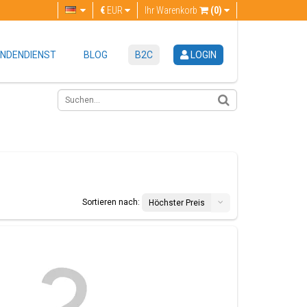
€
EUR
Ihr Warenkorb
(0)
NDENDIENST
BLOG
B2C
LOGIN
Sortieren nach:
Höchster Preis