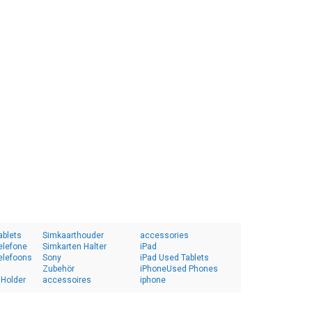
ablets
Simkaarthouder
accessories
elefone
Simkarten Halter
iPad
elefoons
Sony
iPad Used Tablets
Zubehör
iPhoneUsed Phones
 Holder
accessoires
iphone