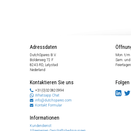
Adressdaten
Öffnun
DutchSpares B.V.
Mon. t/m 
Bolderweg 72 F
Sam. und
8243 RD, Lelystad
Feiertagen
Nederland
Kontaktieren Sie uns
Folgen 
+31(0)320820994
Whatsapp Chat
info@dutchspares.com
Kontakt Formular
Informationen
Kundendienst
Allgemeinen Geschäftsbedingungen