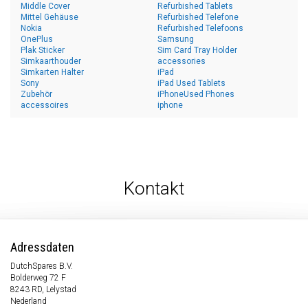
Middle Cover
Refurbished Tablets
Mittel Gehäuse
Refurbished Telefone
Nokia
Refurbished Telefoons
OnePlus
Samsung
Plak Sticker
Sim Card Tray Holder
Simkaarthouder
accessories
Simkarten Halter
iPad
Sony
iPad Used Tablets
Zubehör
iPhoneUsed Phones
accessoires
iphone
Kontakt
Adressdaten
DutchSpares B.V.
Bolderweg 72 F
8243 RD, Lelystad
Nederland