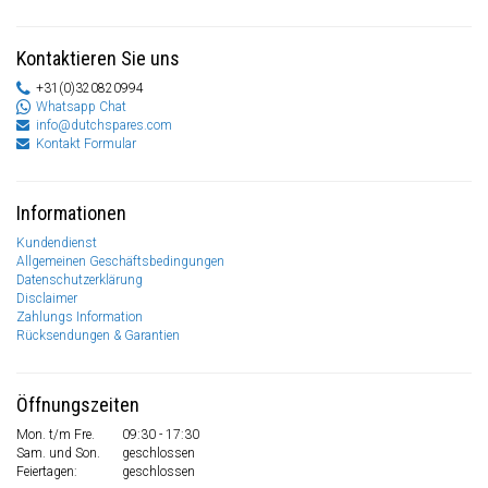
Kontaktieren Sie uns
+31(0)320820994
Whatsapp Chat
info@dutchspares.com
Kontakt Formular
Informationen
Kundendienst
Allgemeinen Geschäftsbedingungen
Datenschutzerklärung
Disclaimer
Zahlungs Information
Rücksendungen & Garantien
Öffnungszeiten
Mon. t/m Fre.
09:30 - 17:30
Sam. und Son.
geschlossen
Feiertagen:
geschlossen