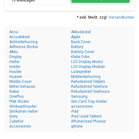
15 Werktagen
* exkl. MwSt. zzgl.
Versandkosten
Accu
Akkudeckel
Accudeksel
Apple
Achterbehuizing
Back Cover
Adhesive Sticker
Battery
Akku
Battery Cover
Display
Klebe Folie
Halter
LCD Display Modul
Holder
LCD Display Module
Houder
Luidspreker
Huawei
Middenbehuizing
Middle Cover
Refurbished Tablets
Mittel Gehäuse
Refurbished Telefone
Nokia
Refurbished Telefoons
OnePlus
Samsung
Plak Sticker
Sim Card Tray Holder
Simkaarthouder
accessories
Simkarten Halter
iPad
Sony
iPad Used Tablets
Zubehör
iPhoneUsed Phones
accessoires
iphone