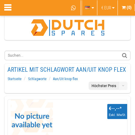
(0)
€
EUR
ARTIKEL MIT SCHLAGWORT AAN/UIT KNOP FLEX
Startseite
Schlagworte
Aan/Uit knop flex
Höchster Preis
€--,--
*
Exkl. MwSt.