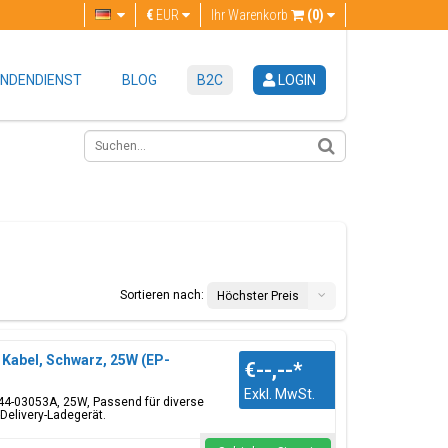
€
EUR
Ihr Warenkorb
(0)
NDENDIENST
BLOG
B2C
LOGIN
Sortieren nach:
Höchster Preis
Kabel, Schwarz, 25W (EP-
€--,--
*
Exkl. MwSt.
4-03053A, 25W, Passend für diverse
Delivery-Ladegerät.