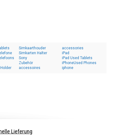
ablets
Simkaarthouder
accessories
elefone
Simkarten Halter
iPad
elefoons
Sony
iPad Used Tablets
Zubehör
iPhoneUsed Phones
 Holder
accessoires
iphone
elle Lieferung