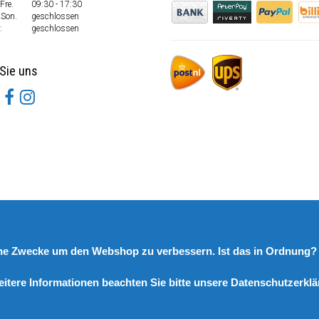
Fre.
09:30 - 17:30
 Son.
geschlossen
:
geschlossen
Sie uns
rne Zwecke um den Webshop zu verbessern. Ist das in Ordnung
eitere Informationen beachten Sie bitte unsere Datenschutzerklä
© Copyright 2026 DutchSpares B.V. - Design by
Webdinge.nl
DutchSpares B.V. word beoordeeld met
:
9,9
/
10
(
2541
Bewertungen) bij
Kiyoh.nl