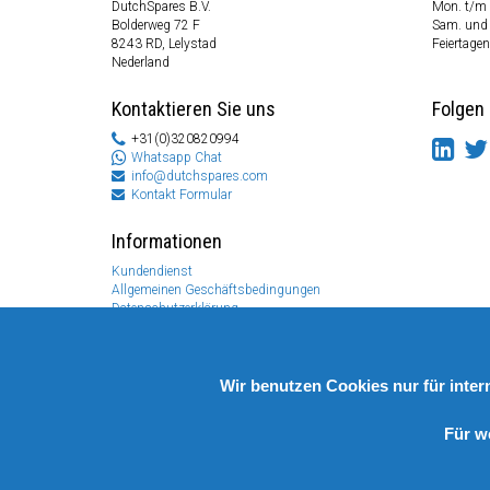
DutchSpares B.V.
Mon. t/m 
Bolderweg 72 F
Sam. und
8243 RD, Lelystad
Feiertagen
Nederland
Kontaktieren Sie uns
Folgen 
+31(0)320820994
Whatsapp Chat
info@dutchspares.com
Kontakt Formular
Informationen
Kundendienst
Allgemeinen Geschäftsbedingungen
Datenschutzerklärung
Disclaimer
Zahlungs Information
Rücksendungen & Garantien
Wir benutzen Cookies nur für inte
Für w