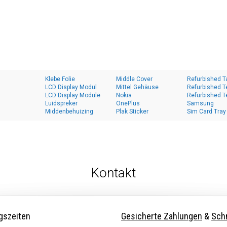
Klebe Folie
Middle Cover
Refurbished T
LCD Display Modul
Mittel Gehäuse
Refurbished T
LCD Display Module
Nokia
Refurbished T
Luidspreker
OnePlus
Samsung
Middenbehuizing
Plak Sticker
Sim Card Tray
Kontakt
gszeiten
Gesicherte Zahlungen
&
Schn