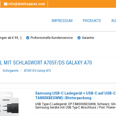
info@dutchspares.com
IMPRESSUM
PRODUKTE
KU
gen ab € 99, ​​-)
Professionelle Kundenservice
Garantie
EL MIT SCHLAGWORT A705F/DS GALAXY A70
Schlagworte
A705F/DS Galaxy A70
Samsung USB-C Ladegerät + USB-C auf USB-C 
TA800XBEGWW) | Blisterpackung
USB Type-C Ladegerät, EP-TA800XBEGWW, Schwarz, GH4
Samsung Geräte mit USB Typ-C Anschluss / Port. Power-