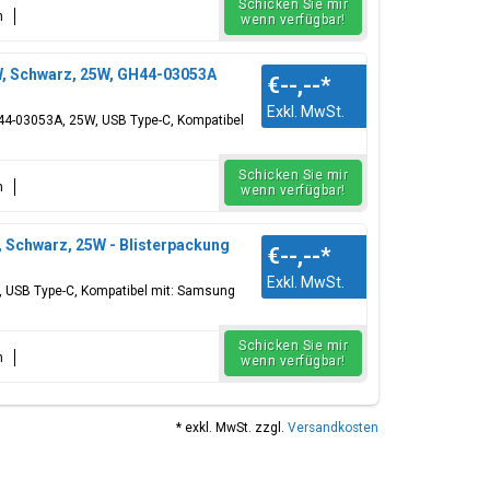
Schicken Sie mir
n
wenn verfügbar!
 Schwarz, 25W, GH44-03053A
€--,--
*
Exkl. MwSt.
4-03053A, 25W, USB Type-C, Kompatibel
Schicken Sie mir
n
wenn verfügbar!
Schwarz, 25W - Blisterpackung
€--,--
*
Exkl. MwSt.
 USB Type-C, Kompatibel mit: Samsung
Schicken Sie mir
n
wenn verfügbar!
* exkl. MwSt. zzgl.
Versandkosten