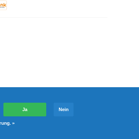
?
Ja
Nein
rung. »