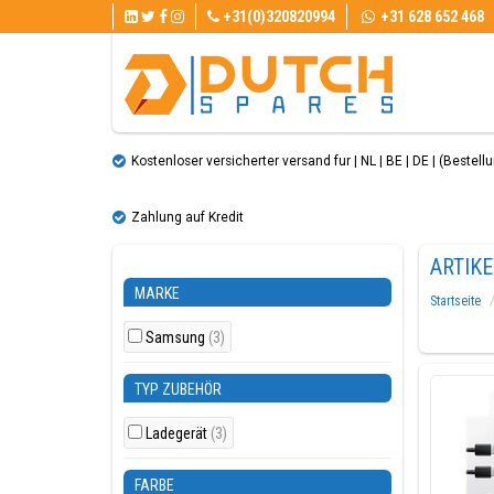
+31(0)320820994
+31 628 652 468
Kostenloser versicherter versand fur | NL | BE | DE | (Bestellun
Zahlung auf Kredit
ARTIK
MARKE
Startseite
Samsung
(3)
TYP ZUBEHÖR
Ladegerät
(3)
FARBE