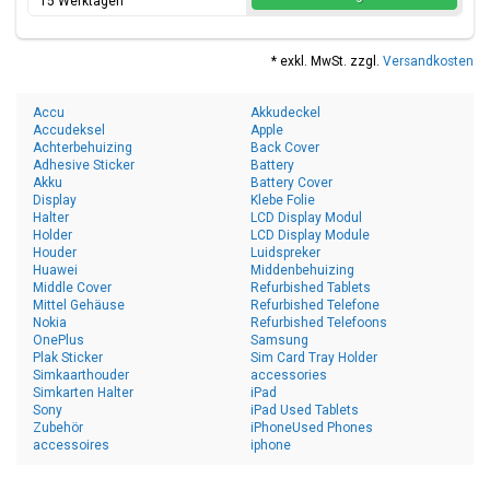
15 Werktagen
* exkl. MwSt. zzgl.
Versandkosten
Accu
Akkudeckel
Accudeksel
Apple
Achterbehuizing
Back Cover
Adhesive Sticker
Battery
Akku
Battery Cover
Display
Klebe Folie
Halter
LCD Display Modul
Holder
LCD Display Module
Houder
Luidspreker
Huawei
Middenbehuizing
Middle Cover
Refurbished Tablets
Mittel Gehäuse
Refurbished Telefone
Nokia
Refurbished Telefoons
OnePlus
Samsung
Plak Sticker
Sim Card Tray Holder
Simkaarthouder
accessories
Simkarten Halter
iPad
Sony
iPad Used Tablets
Zubehör
iPhoneUsed Phones
accessoires
iphone