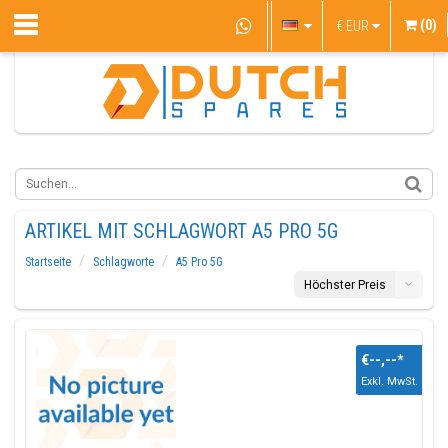
(0)
€
EUR
ARTIKEL MIT SCHLAGWORT A5 PRO 5G
Startseite
Schlagworte
A5 Pro 5G
Höchster Preis
€--,--
*
Exkl. MwSt.